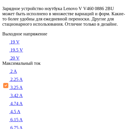
Зарядное устройство ноутбука Lenovo V V460 0886 2BU
может быть исполнено в множестве вариаций и форм. Какие-
то более удобны для ежедневной переноски. Другие для
стационарного использования. Отличие только в дизайне.
Выходное напряжение
19 V
19.5 V
20 V
Максимальный ток
2 A
2.25 A
3.25 A
3.42 A
4.74 A
4.5 A
6.15 A
6.75 A