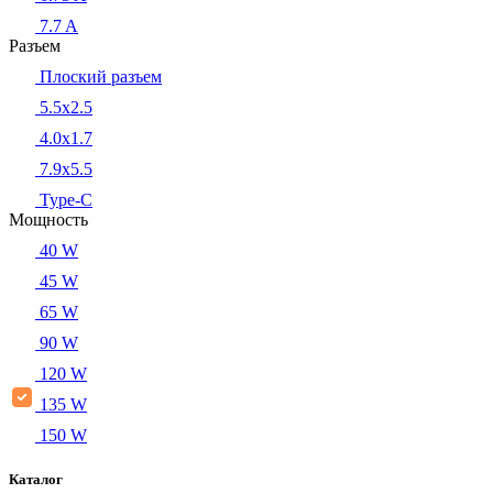
7.7 A
Разъем
Плоский разъем
5.5x2.5
4.0x1.7
7.9x5.5
Type-C
Мощность
40 W
45 W
65 W
90 W
120 W
135 W
150 W
Каталог