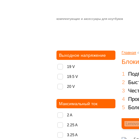
комплектующие и аксессуары для ноутбуков
Зарядные устройства с быстрой дост
доставка
оплата
Главная
-
Выходное напряжение
Блоки
19 V
Подб
19.5 V
Быст
20 V
Чест
Пров
Максимальный ток
Боле
2 A
2.25 A
3.25 A