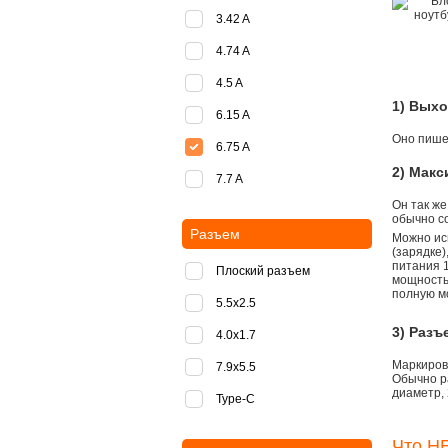
3.42 A
4.74 A
4.5 A
1) Вых
6.15 A
Оно пишет
6.75 A
2) Мак
7.7 A
Он так же
обычно со
Разъем
Можно ис
(зарядке
питания 1
Плоский разъем
мощностью
полную м
5.5x2.5
3) Разъ
4.0x1.7
Маркировк
7.9x5.5
Обычно р
диаметр, 
Type-C
Что НЕ