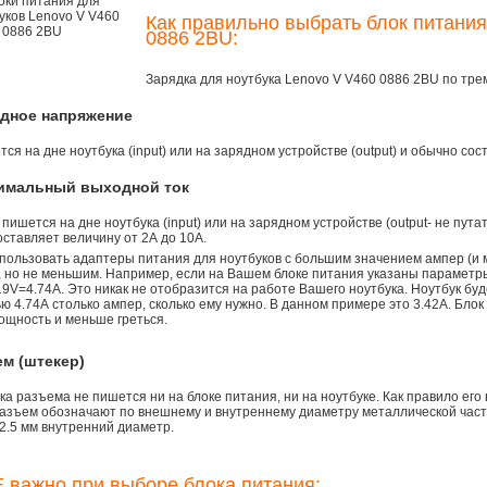
Как правильно выбрать блок питания
0886 2BU:
Зарядка для ноутбука Lenovo V V460 0886 2BU по тр
одное напряжение
ся на дне ноутбука (input) или на зарядном устройстве (output) и обычно сос
симальный выходной ток
 пишется на дне ноутбука (input) или на зарядном устройстве (output- не пута
ставляет величину от 2А до 10A.
пользовать адаптеры питания для ноутбуков с большим значением ампер (и 
), но не меньшим. Например, если на Вашем блоке питания указаны параметр
9V=4.74A. Это никак не отобразится на работе Вашего ноутбука. Ноутбук бу
 4.74А столько ампер, сколько ему нужно. В данном примере это 3.42А. Блок
ощность и меньше греться.
ем (штекер)
а разъема не пишется ни на блоке питания, ни на ноутбуке. Как правило его
азъем обозначают по внешнему и внутреннему диаметру металлической части.
2.5 мм внутренний диаметр.
 важно при выборе блока питания: