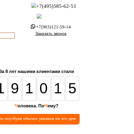
+7(495)585-62-53
пн-пт с 8:00 до 21:00
офис с 9:00 до 17:00
+7(903)121-59-14
Заказать звонок
За 8 лет нашими клиентами стали
191015
Ч
еловека. По
Ч
ему?
ь ноутбука обычно указана на его дне.