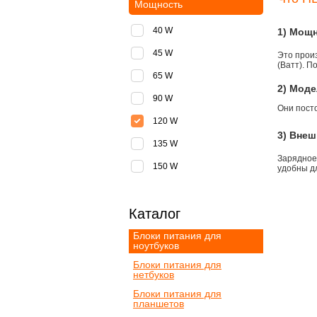
Мощность
40 W
1) Мощ
45 W
Это прои
(Ватт). П
65 W
2) Моде
90 W
Они пост
120 W
3) Внеш
135 W
Зарядное
150 W
удобны д
Каталог
Блоки питания для
ноутбуков
Блоки питания для
нетбуков
Блоки питания для
планшетов