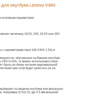
 для ноутбука Lenovo V460
ем основным параметрам:
тавляет величину 18,5V, 19V, 19.5V или 20V
ть с параметрами input 100-240V 1.5A) и
мощности), чем указано на Вашем ноутбуке
ы 19V=3.42A, то можно использовать блок
дет брать из блока питания максимальной
 питания при этом будет работать не на
 выбирают по модели ноутбука или визуально.
 Например (5.5x2.5), где 5.5 мм внешний