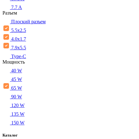
7.7 A
Разъем
Плоский разъем
5.5x2.5
4.0x1.7
7.9x5.5
Type-C
Мощность
40 W
45 W
65 W
90 W
120 W
135 W
150 W
Каталог