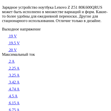
Зарядное устройство ноутбука Lenovo Z Z51 80K600QRUS
может быть исполнено в множестве вариаций и форм. Какие-
то более удобны для ежедневной переноски. Другие для
стационарного использования. Отличие только в дизайне.
Выходное напряжение
19 V
19.5 V
20 V
Максимальный ток
2 A
2.25 A
3.25 A
3.42 A
4.74 A
4.5 A
6.15 A
6.75 A