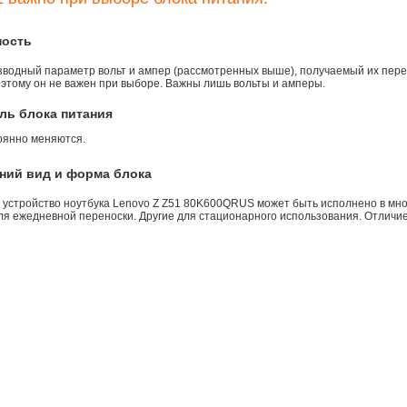
ность
зводный параметр вольт и ампер (рассмотренных выше), получаемый их пере
оэтому он не важен при выборе. Важны лишь вольты и амперы.
ль блока питания
оянно меняются.
ний вид и форма блока
 устройство ноутбука Lenovo Z Z51 80K600QRUS может быть исполнено в мно
ля ежедневной переноски. Другие для стационарного использования. Отличие