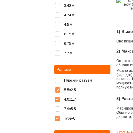
3.42 A
4.74 A
4.5 A
1) Вых
6.15 A
Оно пишет
6.75 A
2) Мак
7.7 A
Он так же
обычно со
Разъем
Можно ис
(зарядке
питания 1
Плоский разъем
мощностью
полную м
5.5x2.5
3) Разъ
4.0x1.7
Маркировк
7.9x5.5
Обычно р
диаметр, 
Type-C
Что НЕ