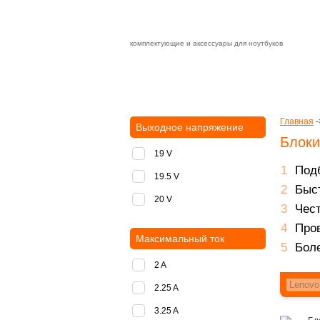
комплектующие и аксессуары для ноутбуков
Зарядные устройства с быстрой дост
доставка
оплата
Главная
-
Выходное напряжение
Блоки
19 V
Подб
19.5 V
Быст
20 V
Чест
Пров
Максимальный ток
Боле
2 A
2.25 A
3.25 A