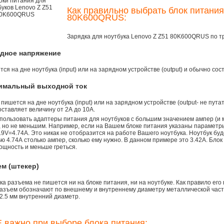
Как правильно выбрать блок питания
80K600QRUS:
Зарядка для ноутбука Lenovo Z Z51 80K600QRUS по 
одное напряжение
ся на дне ноутбука (input) или на зарядном устройстве (output) и обычно сос
симальный выходной ток
 пишется на дне ноутбука (input) или на зарядном устройстве (output- не пута
ставляет величину от 2А до 10A.
пользовать адаптеры питания для ноутбуков с большим значением ампер (и 
), но не меньшим. Например, если на Вашем блоке питания указаны параметр
9V=4.74A. Это никак не отобразится на работе Вашего ноутбука. Ноутбук бу
 4.74А столько ампер, сколько ему нужно. В данном примере это 3.42А. Блок
ощность и меньше греться.
ем (штекер)
а разъема не пишется ни на блоке питания, ни на ноутбуке. Как правило его
азъем обозначают по внешнему и внутреннему диаметру металлической части.
2.5 мм внутренний диаметр.
 важно при выборе блока питания: