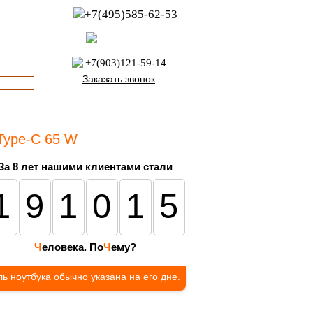
+7(495)585-62-53
пн-пт с 8:00 до 21:00
офис с 9:00 до 17:00
+7(903)121-59-14
Заказать звонок
,Type-C 65 W
За 8 лет нашими клиентами стали
191015
Ч
еловека. По
Ч
ему?
ь ноутбука обычно указана на его дне.