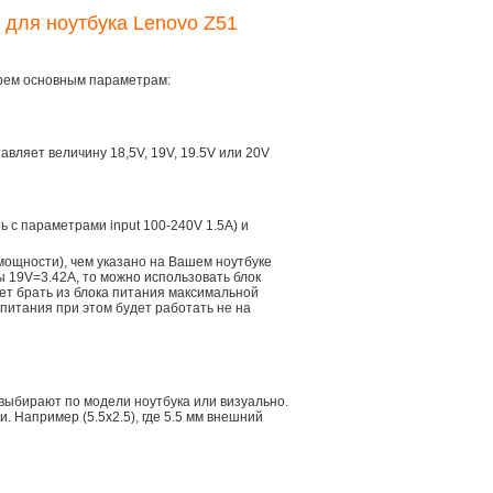
 для ноутбука Lenovo Z51
трем основным параметрам:
тавляет величину 18,5V, 19V, 19.5V или 20V
ть с параметрами input 100-240V 1.5A) и
мощности), чем указано на Вашем ноутбуке
ы 19V=3.42A, то можно использовать блок
дет брать из блока питания максимальной
 питания при этом будет работать не на
 выбирают по модели ноутбука или визуально.
 Например (5.5x2.5), где 5.5 мм внешний