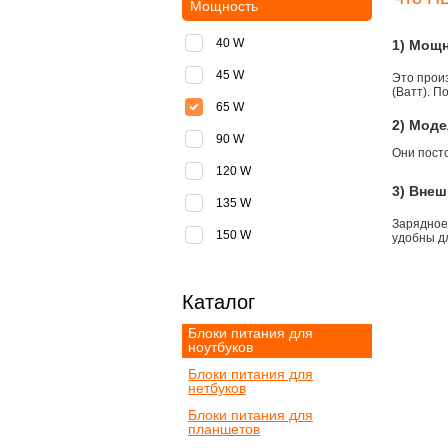
Мощность
40 W
1) Мощ
45 W
Это прои
(Ватт). П
65 W
2) Моде
90 W
Они пост
120 W
3) Внеш
135 W
Зарядное
150 W
удобны д
Каталог
Блоки питания для
ноутбуков
Блоки питания для
нетбуков
Блоки питания для
планшетов