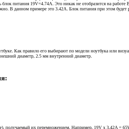
блок питания 19V=4.74A. Это никак не отобразится на работе В
но. В данном примере это 3.42А. Блок питания при этом будет 
оутбуке. Как правило его выбирают по модели ноутбука или виз
 внешний диаметр, 2.5 мм внутренний диаметр.
ия:
е), получаемый их перемножением. Например, 19V x 3.42A = 65