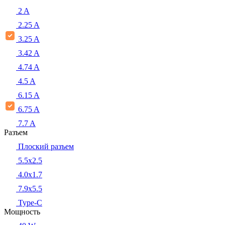
2 A
2.25 A
3.25 A
3.42 A
4.74 A
4.5 A
6.15 A
6.75 A
7.7 A
Разъем
Плоский разъем
5.5x2.5
4.0x1.7
7.9x5.5
Type-C
Мощность