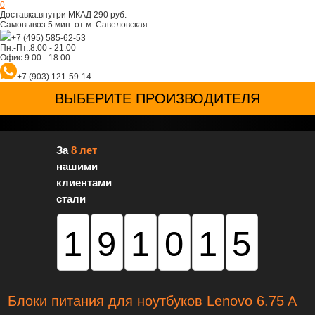
0
Доставка:
внутри МКАД 290 руб.
Самовывоз:
5 мин. от м. Савеловская
+7 (495) 585-62-53
Пн.-Пт.:
8.00 - 21.00
Офис:
9.00 - 18.00
+7 (903) 121-59-14
ВЫБЕРИТЕ ПРОИЗВОДИТЕЛЯ
За
8 лет
нашими
клиентами
стали
191015
Блоки питания для ноутбуков Lenovo 6.75 A