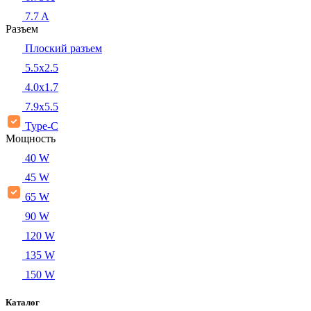
7.7 A
Разъем
Плоский разъем
5.5x2.5
4.0x1.7
7.9x5.5
Type-C
Мощность
40 W
45 W
65 W
90 W
120 W
135 W
150 W
Каталог