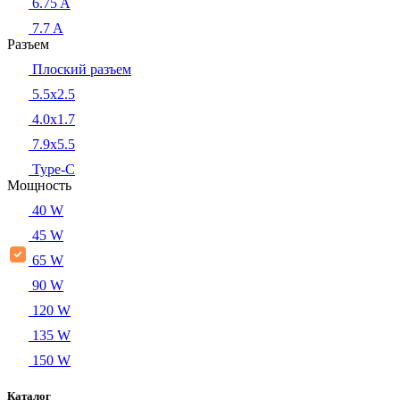
6.75 A
7.7 A
Разъем
Плоский разъем
5.5x2.5
4.0x1.7
7.9x5.5
Type-C
Мощность
40 W
45 W
65 W
90 W
120 W
135 W
150 W
Каталог