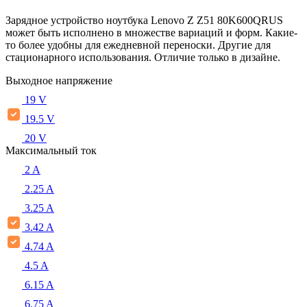
Зарядное устройство ноутбука Lenovo Z Z51 80K600QRUS
может быть исполнено в множестве вариаций и форм. Какие-
то более удобны для ежедневной переноски. Другие для
стационарного использования. Отличие только в дизайне.
Выходное напряжение
19 V
19.5 V
20 V
Максимальный ток
2 A
2.25 A
3.25 A
3.42 A
4.74 A
4.5 A
6.15 A
6.75 A