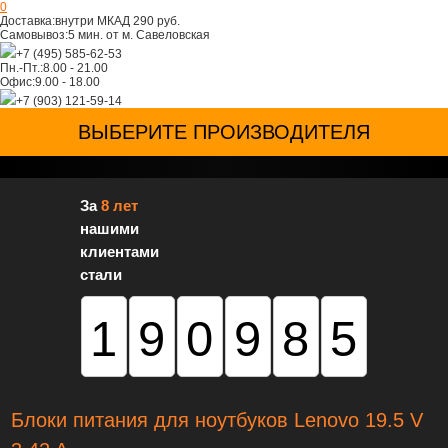
0
Доставка:
внутри МКАД 290 руб.
Самовывоз:
5 мин. от м. Савеловская
+7 (495) 585-62-53
Пн.-Пт.:
8.00 - 21.00
Офис:
9.00 - 18.00
+7 (903) 121-59-14
ВЫБЕРИТЕ ПРОИЗВОДИТЕЛЯ
За
8 лет
нашими
клиентами
стали
190985
Блоки питания для ноутбуков Lenovo 19.5 V