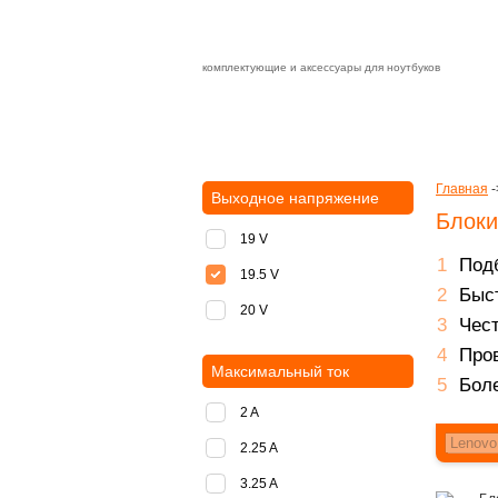
комплектующие и аксессуары для ноутбуков
Зарядные устройства с быстрой дост
доставка
оплата
Главная
-
Выходное напряжение
Блоки
19 V
Подб
19.5 V
Быст
20 V
Чест
Пров
Максимальный ток
Боле
2 A
2.25 A
3.25 A