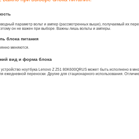
ность
зводный параметр вольт и ампер (рассмотренных выше), получаемый их пере
оэтому он не важен при выборе. Важны лишь вольты и амперы.
ль блока питания
оянно меняются.
ний вид и форма блока
 устройство ноутбука Lenovo Z Z51 80K600QRUS может быть исполнено в мно
ля ежедневной переноски. Другие для стационарного использования. Отличие