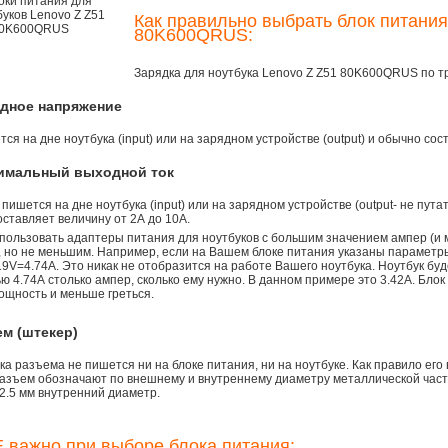
Как правильно выбрать блок питания
80K600QRUS:
Зарядка для ноутбука Lenovo Z Z51 80K600QRUS по 
одное напряжение
ся на дне ноутбука (input) или на зарядном устройстве (output) и обычно сос
симальный выходной ток
 пишется на дне ноутбука (input) или на зарядном устройстве (output- не пута
ставляет величину от 2А до 10A.
пользовать адаптеры питания для ноутбуков с большим значением ампер (и 
), но не меньшим. Например, если на Вашем блоке питания указаны параметр
9V=4.74A. Это никак не отобразится на работе Вашего ноутбука. Ноутбук бу
 4.74А столько ампер, сколько ему нужно. В данном примере это 3.42А. Блок
ощность и меньше греться.
ем (штекер)
а разъема не пишется ни на блоке питания, ни на ноутбуке. Как правило его
азъем обозначают по внешнему и внутреннему диаметру металлической части.
2.5 мм внутренний диаметр.
 важно при выборе блока питания: