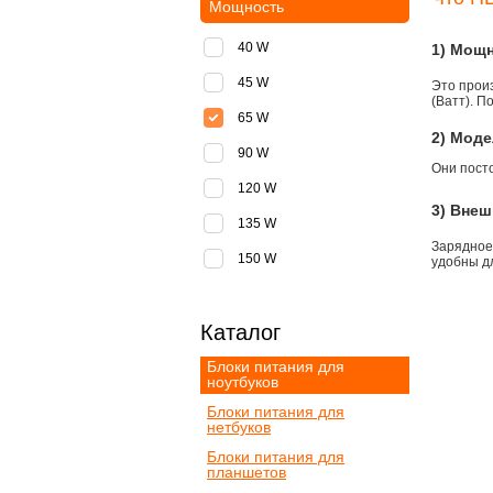
Мощность
40 W
1) Мощ
45 W
Это прои
(Ватт). П
65 W
2) Моде
90 W
Они пост
120 W
3) Внеш
135 W
Зарядное
150 W
удобны д
Каталог
Блоки питания для
ноутбуков
Блоки питания для
нетбуков
Блоки питания для
планшетов