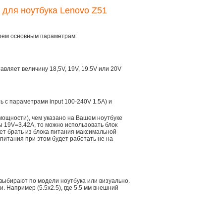
 для ноутбука Lenovo Z51
трем основным параметрам:
тавляет величину 18,5V, 19V, 19.5V или 20V
ть с параметрами input 100-240V 1.5A) и
мощности), чем указано на Вашем ноутбуке
ы 19V=3.42A, то можно использовать блок
дет брать из блока питания максимальной
 питания при этом будет работать не на
 выбирают по модели ноутбука или визуально.
 Например (5.5x2.5), где 5.5 мм внешний