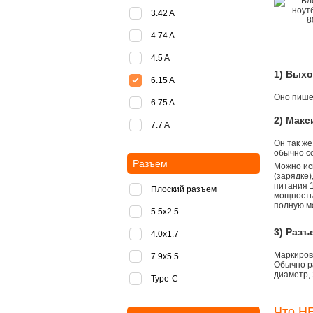
3.42 A
4.74 A
4.5 A
1) Вых
6.15 A
Оно пишет
6.75 A
2) Мак
7.7 A
Он так же
обычно со
Разъем
Можно ис
(зарядке
питания 1
Плоский разъем
мощностью
полную м
5.5x2.5
3) Разъ
4.0x1.7
Маркировк
7.9x5.5
Обычно р
диаметр, 
Type-C
Что НЕ