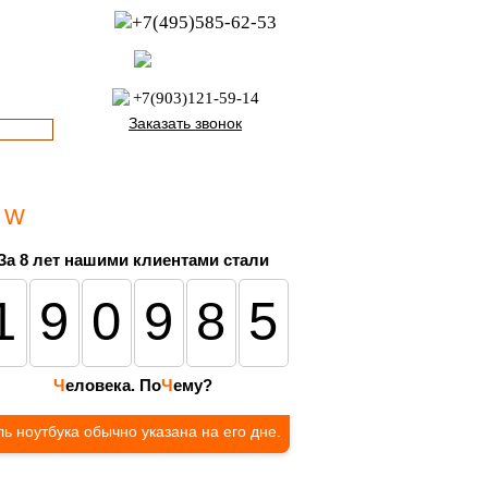
+7(495)585-62-53
пн-пт с 8:00 до 21:00
офис с 9:00 до 17:00
+7(903)121-59-14
Заказать звонок
5 W
За 8 лет нашими клиентами стали
190985
Ч
еловека. По
Ч
ему?
ь ноутбука обычно указана на его дне.