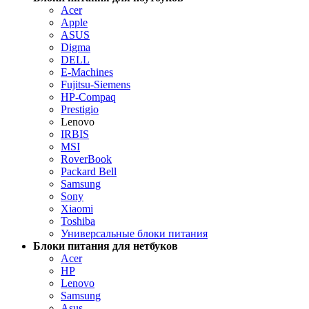
Acer
Apple
ASUS
Digma
DELL
E-Machines
Fujitsu-Siemens
HP-Compaq
Prestigio
Lenovo
IRBIS
MSI
RoverBook
Packard Bell
Samsung
Sony
Xiaomi
Toshiba
Универсальные блоки питания
Блоки питания для нетбуков
Acer
HP
Lenovo
Samsung
Asus