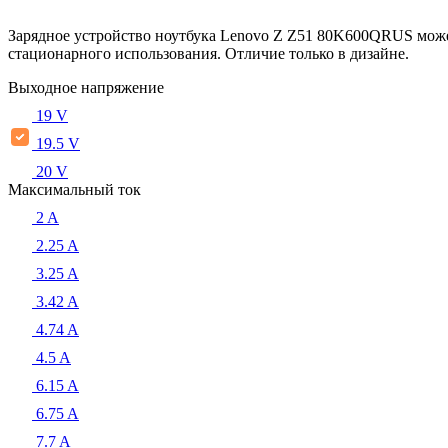
Зарядное устройство ноутбука Lenovo Z Z51 80K600QRUS може
стационарного использования. Отличие только в дизайне.
Выходное напряжение
19 V
19.5 V
20 V
Максимальный ток
2 A
2.25 A
3.25 A
3.42 A
4.74 A
4.5 A
6.15 A
6.75 A
7.7 A