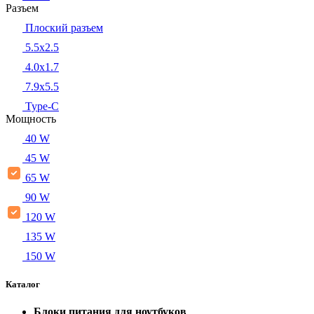
Разъем
Плоский разъем
5.5x2.5
4.0x1.7
7.9x5.5
Type-C
Мощность
40 W
45 W
65 W
90 W
120 W
135 W
150 W
Каталог
Блоки питания для ноутбуков