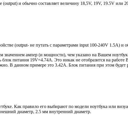
е (output) и обычно составляет величину 18,5V, 19V, 19.5V или 
ройстве (output- не путать с параметрами input 100-240V 1.5A) и
 значением ампер (и мощности), чем указано на Вашем ноутбуке
блок питания 19V=4.74A. Это никак не отобразится на работе В
но. В данном примере это 3.42А. Блок питания при этом будет 
оутбуке. Как правило его выбирают по модели ноутбука или виз
 внешний диаметр, 2.5 мм внутренний диаметр.