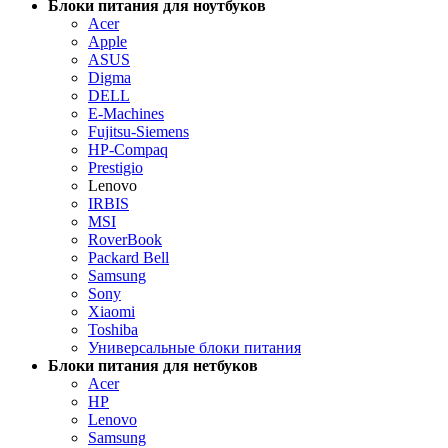
Блоки питания для ноутбуков
Acer
Apple
ASUS
Digma
DELL
E-Machines
Fujitsu-Siemens
HP-Compaq
Prestigio
Lenovo
IRBIS
MSI
RoverBook
Packard Bell
Samsung
Sony
Xiaomi
Toshiba
Универсальные блоки питания
Блоки питания для нетбуков
Acer
HP
Lenovo
Samsung