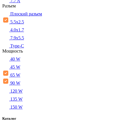
7.7 A
Разъем
Плоский разъем
5.5x2.5
4.0x1.7
7.9x5.5
Type-C
Мощность
40 W
45 W
65 W
90 W
120 W
135 W
150 W
Каталог