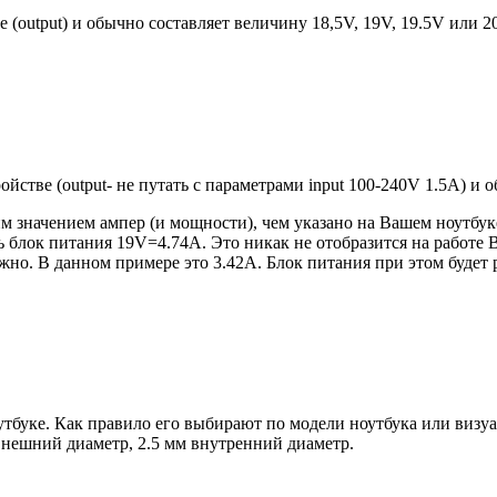
е (output) и обычно составляет величину 18,5V, 19V, 19.5V или 
ройстве (output- не путать с параметрами input 100-240V 1.5A) и
 значением ампер (и мощности), чем указано на Вашем ноутбуке
блок питания 19V=4.74A. Это никак не отобразится на работе В
но. В данном примере это 3.42А. Блок питания при этом будет 
оутбуке. Как правило его выбирают по модели ноутбука или виз
 внешний диаметр, 2.5 мм внутренний диаметр.