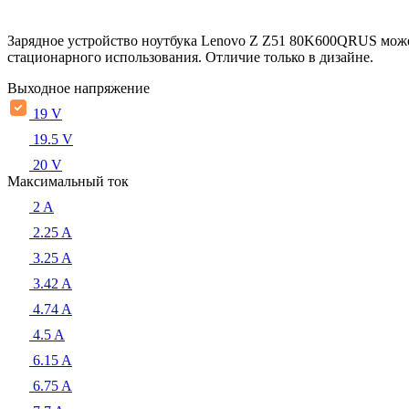
Зарядное устройство ноутбука Lenovo Z Z51 80K600QRUS може
стационарного использования. Отличие только в дизайне.
Выходное напряжение
19 V
19.5 V
20 V
Максимальный ток
2 A
2.25 A
3.25 A
3.42 A
4.74 A
4.5 A
6.15 A
6.75 A