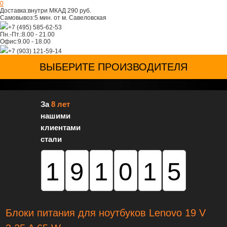
0
Доставка:
внутри МКАД 290 руб.
Самовывоз:
5 мин. от м. Савеловская
+7 (495) 585-62-53
Пн.-Пт.:
8.00 - 21.00
Офис:
9.00 - 18.00
+7 (903) 121-59-14
ВЫБЕРИТЕ ПРОИЗВОДИТЕЛЯ
За
8 лет
нашими
клиентами
стали
191015
Блоки питания для ноутбуков Lenovo 19 V