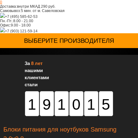
0
Доставка:
внутри МКАД 290 руб.
Самовывоз:
5 мин. от м. Савеловская
+7 (495) 585-62-53
Пн.-Пт.:
8.00 - 21.00
Офис:
9.00 - 18.00
+7 (903) 121-59-14
ВЫБЕРИТЕ ПРОИЗВОДИТЕЛЯ
За
8 лет
нашими
клиентами
стали
191015
Блоки питания для ноутбуков Samsung