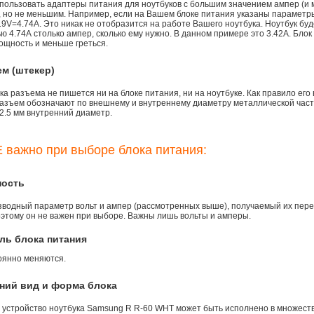
пользовать адаптеры питания для ноутбуков с большим значением ампер (и 
), но не меньшим. Например, если на Вашем блоке питания указаны параметр
9V=4.74A. Это никак не отобразится на работе Вашего ноутбука. Ноутбук бу
 4.74А столько ампер, сколько ему нужно. В данном примере это 3.42А. Блок
ощность и меньше греться.
ем (штекер)
а разъема не пишется ни на блоке питания, ни на ноутбуке. Как правило его
азъем обозначают по внешнему и внутреннему диаметру металлической части.
2.5 мм внутренний диаметр.
 важно при выборе блока питания:
ность
зводный параметр вольт и ампер (рассмотренных выше), получаемый их пере
оэтому он не важен при выборе. Важны лишь вольты и амперы.
ль блока питания
оянно меняются.
ний вид и форма блока
 устройство ноутбука Samsung R R-60 WHT может быть исполнено в множеств