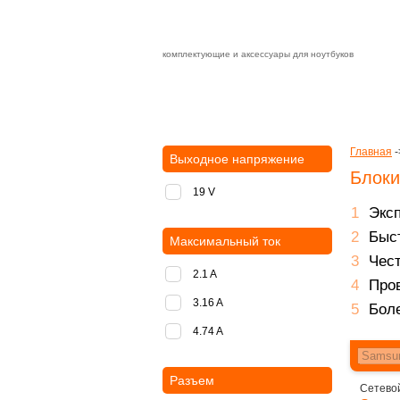
комплектующие и аксессуары для ноутбуков
Зарядные устройства с быстрой дост
доставка
оплата
Главная
-
Выходное напряжение
Блоки
19 V
Экс
Быст
Максимальный ток
Чест
2.1 A
Пров
3.16 A
Боле
4.74 A
Разъем
Сетевой