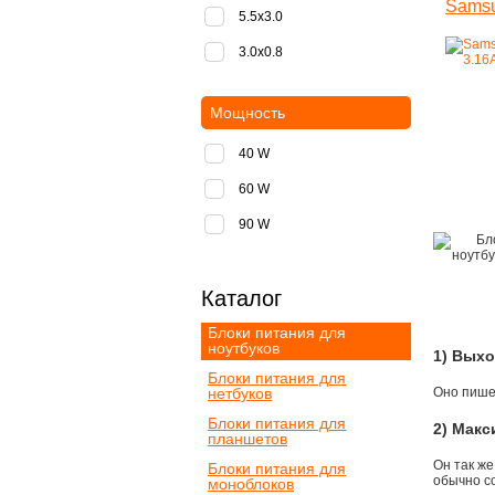
Samsu
5.5x3.0
3.0x0.8
Мощность
40 W
60 W
90 W
Каталог
Блоки питания для
ноутбуков
1) Вых
Блоки питания для
нетбуков
Оно пишет
Блоки питания для
2) Мак
планшетов
Он так же
Блоки питания для
обычно со
моноблоков