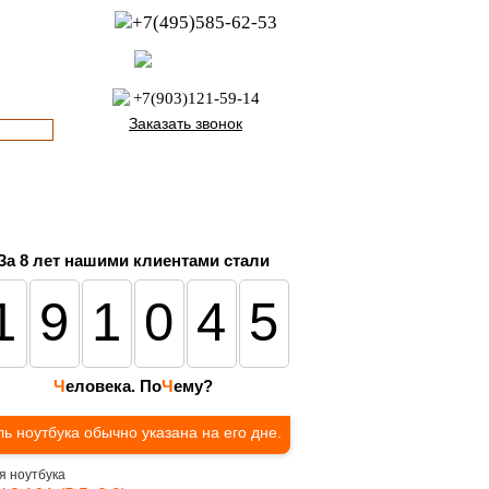
+7(495)585-62-53
пн-пт с 8:00 до 21:00
офис с 9:00 до 17:00
+7(903)121-59-14
Заказать звонок
За 8 лет нашими клиентами стали
191045
Ч
еловека. По
Ч
ему?
ь ноутбука обычно указана на его дне.
я ноутбука