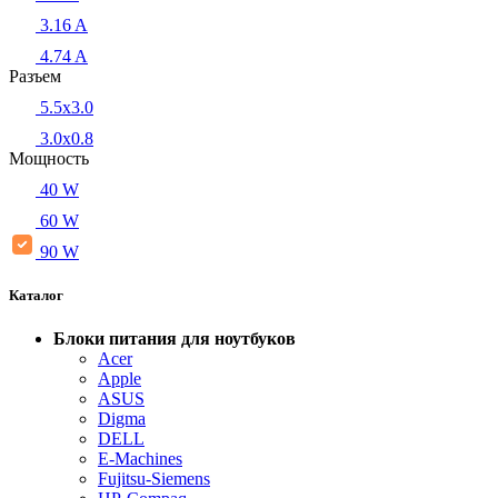
3.16 A
4.74 A
Разъем
5.5x3.0
3.0x0.8
Мощность
40 W
60 W
90 W
Каталог
Блоки питания для ноутбуков
Acer
Apple
ASUS
Digma
DELL
E-Machines
Fujitsu-Siemens