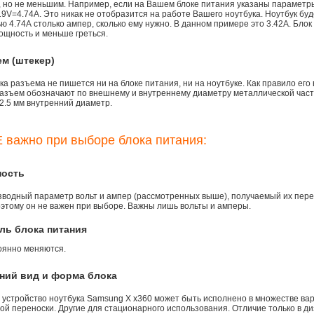
), но не меньшим. Например, если на Вашем блоке питания указаны параметр
9V=4.74A. Это никак не отобразится на работе Вашего ноутбука. Ноутбук бу
 4.74А столько ампер, сколько ему нужно. В данном примере это 3.42А. Блок
ощность и меньше греться.
ем (штекер)
а разъема не пишется ни на блоке питания, ни на ноутбуке. Как правило его
азъем обозначают по внешнему и внутреннему диаметру металлической части.
2.5 мм внутренний диаметр.
 важно при выборе блока питания:
ность
зводный параметр вольт и ампер (рассмотренных выше), получаемый их пере
оэтому он не важен при выборе. Важны лишь вольты и амперы.
ль блока питания
оянно меняются.
ний вид и форма блока
 устройство ноутбука Samsung X x360 может быть исполнено в множестве вар
й переноски. Другие для стационарного использования. Отличие только в ди