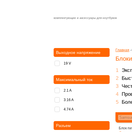
комплектующие и аксессуары для ноутбуков
Зарядные устройства с быстрой дост
доставка
оплата
Главная
-
Выходное напряжение
Блоки
19 V
Экс
Быст
Максимальный ток
Чест
2.1 A
Пров
3.16 A
Боле
4.74 A
Разъем
Блок пи