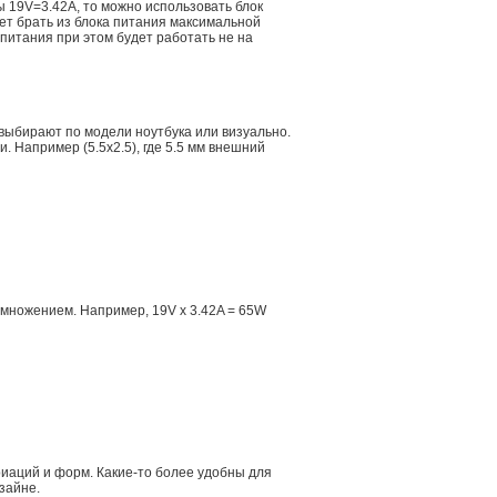
ы 19V=3.42A, то можно использовать блок
дет брать из блока питания максимальной
 питания при этом будет работать не на
 выбирают по модели ноутбука или визуально.
 Например (5.5x2.5), где 5.5 мм внешний
множением. Например, 19V x 3.42A = 65W
иаций и форм. Какие-то более удобны для
зайне.