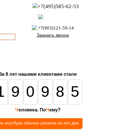
+7(495)585-62-53
пн-пт с 8:00 до 21:00
офис с 9:00 до 17:00
+7(903)121-59-14
Заказать звонок
За 8 лет нашими клиентами стали
190985
Ч
еловека. По
Ч
ему?
ь ноутбука обычно указана на его дне.