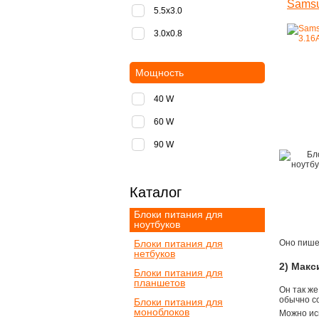
Samsu
5.5x3.0
3.0x0.8
Мощность
40 W
60 W
90 W
Каталог
Блоки питания для
ноутбуков
Блоки питания для
Оно пишет
нетбуков
2) Мак
Блоки питания для
планшетов
Он так же
обычно со
Блоки питания для
моноблоков
Можно ис