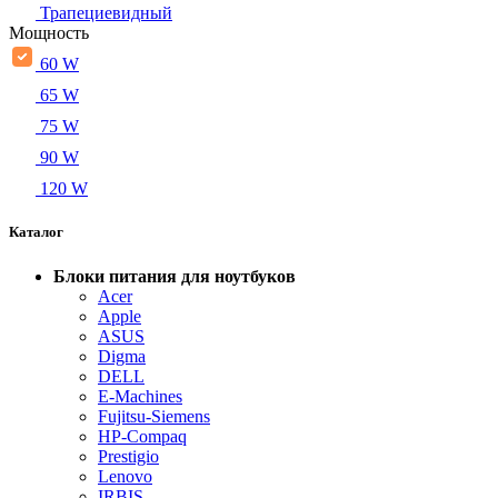
Трапециевидный
Мощность
60 W
65 W
75 W
90 W
120 W
Каталог
Блоки питания для ноутбуков
Acer
Apple
ASUS
Digma
DELL
E-Machines
Fujitsu-Siemens
HP-Compaq
Prestigio
Lenovo
IRBIS