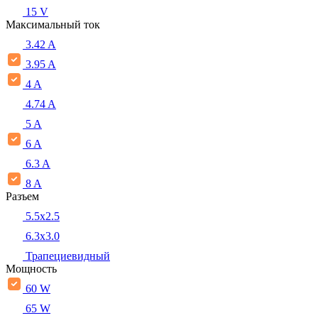
15 V
Максимальный ток
3.42 A
3.95 A
4 A
4.74 A
5 A
6 A
6.3 A
8 A
Разъем
5.5x2.5
6.3x3.0
Трапециевидный
Мощность
60 W
65 W