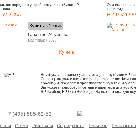
льное зарядное устройство для нетбуков HP-
Оригинальное за
 mini
COMPAQ
.5V 2.05A
HP 19V 1.58A
Купить в 1 клик
Гарантия 24 месяца
Код товара 1695
Купить
1600 руб.
Ноутбуки и зарядные устройства для ноутбуков HP к н
Compaq получили широкое распространение. Компания
продукции, предлагая производительную технику для 
Вы можете приобрести сетевые адаптеры для ноутбу
HP Pavilion, HP OmniBook и др. На все зарядки для но
+7 (495) 585-62-53
иенты
Оптом
Реквизиты
Сертификаты
Политика
Пользовате