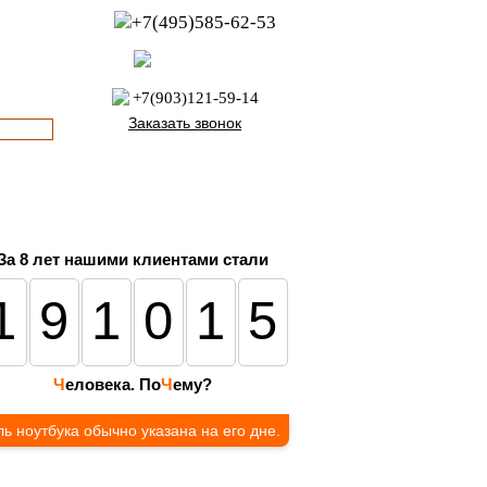
+7(495)585-62-53
пн-пт с 8:00 до 21:00
офис с 9:00 до 17:00
+7(903)121-59-14
Заказать звонок
За 8 лет нашими клиентами стали
191015
Ч
еловека. По
Ч
ему?
ь ноутбука обычно указана на его дне.