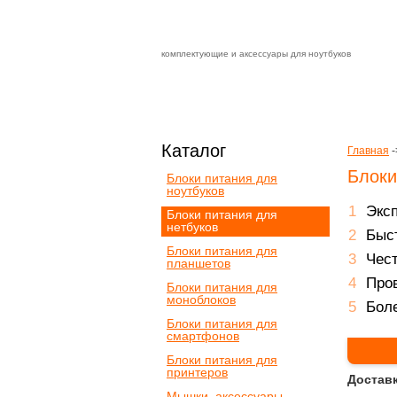
комплектующие и аксессуары для ноутбуков
Зарядные устройства с быстрой дост
доставка
оплата
Каталог
Главная
-
Блоки
Блоки питания для
ноутбуков
Экс
Блоки питания для
нетбуков
Быст
Блоки питания для
Чест
планшетов
Пров
Блоки питания для
моноблоков
Боле
Блоки питания для
смартфонов
Блоки питания для
принтеров
Доставк
Мышки, аксессуары