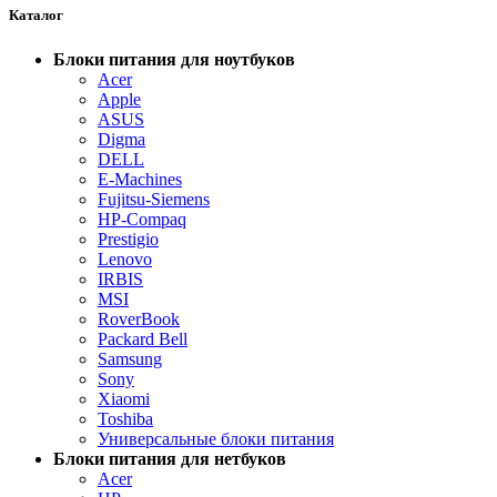
Каталог
Блоки питания для ноутбуков
Acer
Apple
ASUS
Digma
DELL
E-Machines
Fujitsu-Siemens
HP-Compaq
Prestigio
Lenovo
IRBIS
MSI
RoverBook
Packard Bell
Samsung
Sony
Xiaomi
Toshiba
Универсальные блоки питания
Блоки питания для нетбуков
Acer