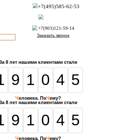
+7(495)585-62-53
пн-пт с 8:00 до 21:00
офис с 9:00 до 17:00
+7(903)121-59-14
Заказать звонок
За
8 лет
нашими клиентами стали
191045
Ч
еловека. По
Ч
ему?
За 8 лет нашими клиентами стали
191045
Ч
еловека. По
Ч
ему?