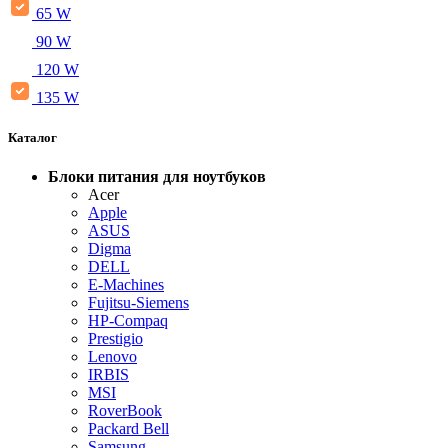
65 W
90 W
120 W
135 W
Каталог
Блоки питания для ноутбуков
Acer
Apple
ASUS
Digma
DELL
E-Machines
Fujitsu-Siemens
HP-Compaq
Prestigio
Lenovo
IRBIS
MSI
RoverBook
Packard Bell
Samsung