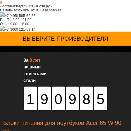
0
Доставка:
внутри МКАД 290 руб.
Самовывоз:
5 мин. от м. Савеловская
+7 (495) 585-62-53
Пн.-Пт.:
8.00 - 21.00
Офис:
9.00 - 18.00
+7 (903) 121-59-14
ВЫБЕРИТЕ ПРОИЗВОДИТЕЛЯ
За
8 лет
нашими
клиентами
стали
190985
Блоки питания для ноутбуков Acer 65 W,90