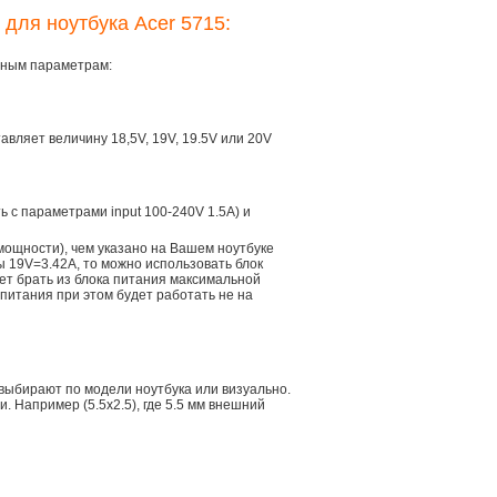
 для ноутбука Acer 5715:
овным параметрам:
тавляет величину 18,5V, 19V, 19.5V или 20V
ть с параметрами input 100-240V 1.5A) и
мощности), чем указано на Вашем ноутбуке
ы 19V=3.42A, то можно использовать блок
дет брать из блока питания максимальной
 питания при этом будет работать не на
 выбирают по модели ноутбука или визуально.
 Например (5.5x2.5), где 5.5 мм внешний