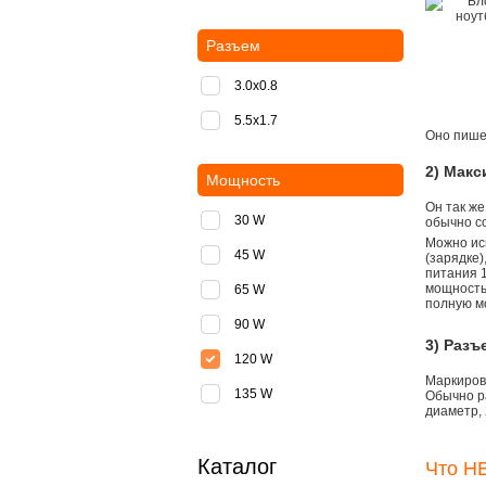
Разъем
3.0x0.8
5.5х1.7
Оно пишет
2) Мак
Мощность
Он так же
30 W
обычно со
Можно ис
45 W
(зарядке
питания 1
мощностью
65 W
полную м
90 W
3) Разъ
120 W
Маркировк
135 W
Обычно р
диаметр, 
Каталог
Что НЕ