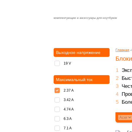
комплектующие и аксессуары для ноутбуков
Зарядные устройства с быстрой дост
доставка
оплата
Главная
-
Выходное напряжение
Блоки
19 V
Экс
Быст
Максимальный ток
Чест
2.37 A
Пров
3.42 A
Боле
4.74 A
6.3 A
7.1 A