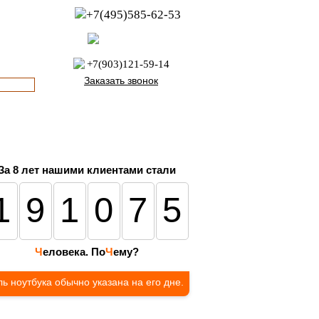
+7(495)585-62-53
пн-пт с 8:00 до 21:00
офис с 9:00 до 17:00
+7(903)121-59-14
Заказать звонок
За 8 лет нашими клиентами стали
191075
Ч
еловека. По
Ч
ему?
ь ноутбука обычно указана на его дне.