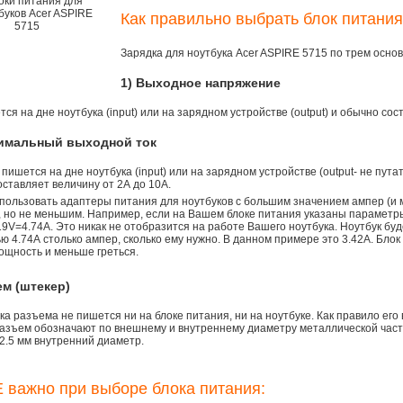
Как правильно выбрать блок питания
Зарядка для ноутбука Acer ASPIRE 5715 по трем осн
1) Выходное напряжение
ся на дне ноутбука (input) или на зарядном устройстве (output) и обычно сос
симальный выходной ток
 пишется на дне ноутбука (input) или на зарядном устройстве (output- не пута
ставляет величину от 2А до 10A.
пользовать адаптеры питания для ноутбуков с большим значением ампер (и 
), но не меньшим. Например, если на Вашем блоке питания указаны параметр
9V=4.74A. Это никак не отобразится на работе Вашего ноутбука. Ноутбук бу
 4.74А столько ампер, сколько ему нужно. В данном примере это 3.42А. Блок
ощность и меньше греться.
ем (штекер)
а разъема не пишется ни на блоке питания, ни на ноутбуке. Как правило его
азъем обозначают по внешнему и внутреннему диаметру металлической части.
2.5 мм внутренний диаметр.
 важно при выборе блока питания: