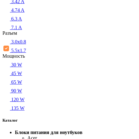
3.42 A
4.74 A
6.3 A
7.1 A
Разъем
3.0x0.8
5.5х1.7
Мощность
30 W
45 W
65 W
90 W
120 W
135 W
Каталог
Блоки питания для ноутбуков
Acer