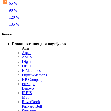
65 W
90 W
120 W
135 W
Каталог
Блоки питания для ноутбуков
Acer
Apple
ASUS
Digma
DELL
E-Machines
Fujitsu-Siemens
HP-Compaq
Prestigio
Lenovo
IRBIS
MSI
RoverBook
Packard Bell
Samsung