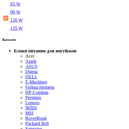
65 W
90 W
120 W
135 W
Каталог
Блоки питания для ноутбуков
Acer
Apple
ASUS
Digma
DELL
E-Machines
Fujitsu-Siemens
HP-Compaq
Prestigio
Lenovo
IRBIS
MSI
RoverBook
Packard Bell
Samsung