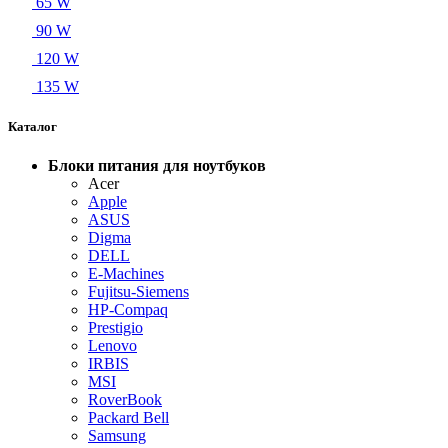
65 W
90 W
120 W
135 W
Каталог
Блоки питания для ноутбуков
Acer
Apple
ASUS
Digma
DELL
E-Machines
Fujitsu-Siemens
HP-Compaq
Prestigio
Lenovo
IRBIS
MSI
RoverBook
Packard Bell
Samsung