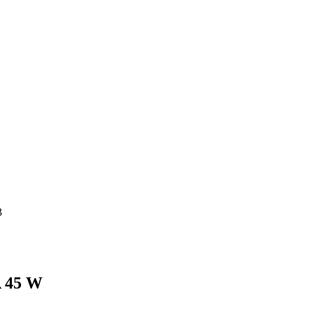
3
A 45 W