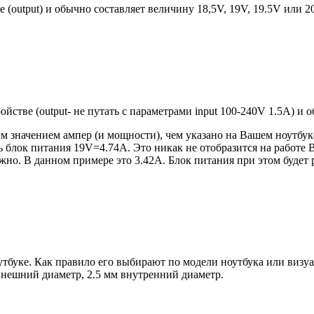
е (output) и обычно составляет величину 18,5V, 19V, 19.5V или 
ройстве (output- не путать с параметрами input 100-240V 1.5A) и
 значением ампер (и мощности), чем указано на Вашем ноутбуке
блок питания 19V=4.74A. Это никак не отобразится на работе В
но. В данном примере это 3.42А. Блок питания при этом будет 
оутбуке. Как правило его выбирают по модели ноутбука или виз
 внешний диаметр, 2.5 мм внутренний диаметр.