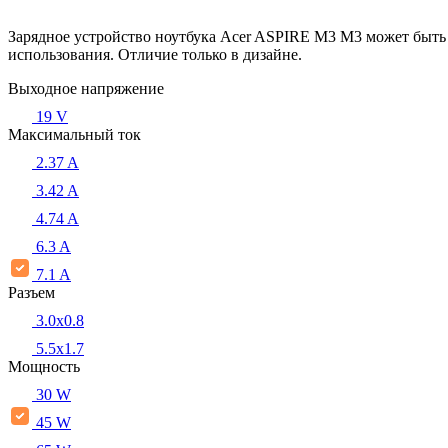
Зарядное устройство ноутбука Acer ASPIRE M3 M3 может быть 
использования. Отличие только в дизайне.
Выходное напряжение
19 V
Максимальный ток
2.37 A
3.42 A
4.74 A
6.3 A
7.1 A
Разъем
3.0x0.8
5.5х1.7
Мощность
30 W
45 W