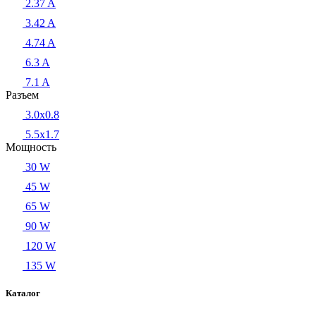
2.37 A
3.42 A
4.74 A
6.3 A
7.1 A
Разъем
3.0x0.8
5.5х1.7
Мощность
30 W
45 W
65 W
90 W
120 W
135 W
Каталог