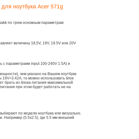
 для ноутбука Acer 571g
makk по трем основным параметрам:
тавляет величину 18,5V, 19V, 19.5V или 20V
ть с параметрами input 100-240V 1.5A) и
мощности), чем указано на Вашем ноутбуке
ы 19V=3.42A, то можно использовать блок
дет брать из блока питания максимальной
 питания при этом будет работать не на
 выбирают по модели ноутбука или визуально.
 Например (5.5x2.5), где 5.5 мм внешний