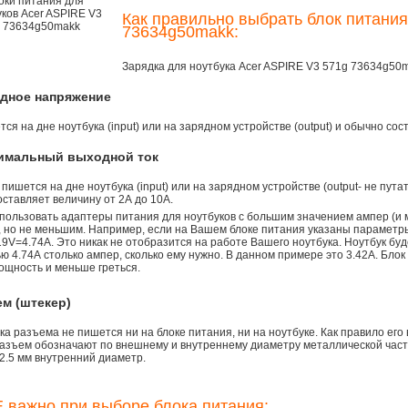
Как правильно выбрать блок питания
73634g50makk:
Зарядка для ноутбука Acer ASPIRE V3 571g 73634g50
одное напряжение
ся на дне ноутбука (input) или на зарядном устройстве (output) и обычно сос
симальный выходной ток
 пишется на дне ноутбука (input) или на зарядном устройстве (output- не пута
ставляет величину от 2А до 10A.
пользовать адаптеры питания для ноутбуков с большим значением ампер (и 
), но не меньшим. Например, если на Вашем блоке питания указаны параметр
9V=4.74A. Это никак не отобразится на работе Вашего ноутбука. Ноутбук бу
 4.74А столько ампер, сколько ему нужно. В данном примере это 3.42А. Блок
ощность и меньше греться.
ем (штекер)
а разъема не пишется ни на блоке питания, ни на ноутбуке. Как правило его
азъем обозначают по внешнему и внутреннему диаметру металлической части.
2.5 мм внутренний диаметр.
 важно при выборе блока питания: