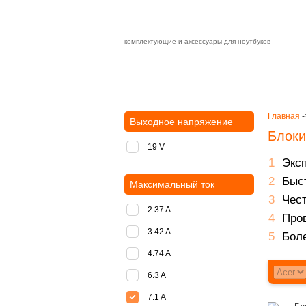
комплектующие и аксессуары для ноутбуков
Зарядные устройства с быстрой дост
доставка
оплата
Главная
-
Выходное напряжение
Блоки
19 V
Экс
Быст
Максимальный ток
Чест
2.37 A
Пров
3.42 A
Боле
4.74 A
6.3 A
7.1 A