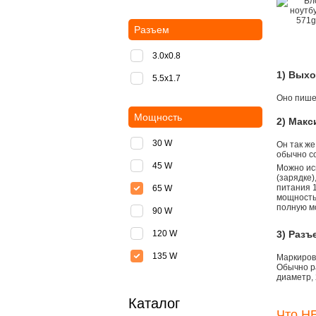
Разъем
3.0x0.8
1) Вых
5.5х1.7
Оно пишет
Мощность
2) Мак
30 W
Он так же
обычно со
45 W
Можно ис
(зарядке
питания 1
65 W
мощностью
полную м
90 W
120 W
3) Разъ
135 W
Маркировк
Обычно р
диаметр, 
Каталог
Что НЕ