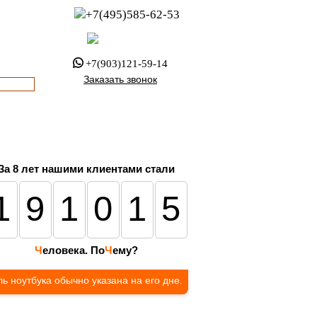
+7(495)585-62-53
пн-пт с 8:00 до 21:00
офис с 9:00 до 17:00
+7(903)121-59-14
Заказать звонок
За 8 лет нашими клиентами стали
191015
Ч
еловека. По
Ч
ему?
ь ноутбука обычно указана на его дне.