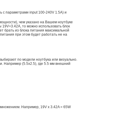
ть с параметрами input 100-240V 1.5A) и
мощности), чем указано на Вашем ноутбуке
ы 19V=3.42A, то можно использовать блок
дет брать из блока питания максимальной
 питания при этом будет работать не на
 выбирают по модели ноутбука или визуально.
 Например (5.5x2.5), где 5.5 мм внешний
множением. Например, 19V x 3.42A = 65W