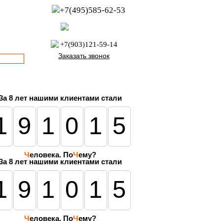
+7(495)585-62-53
пн-пт с 8:00 до 21:00
офис с 9:00 до 17:00
+7(903)121-59-14
Заказать звонок
За
8 лет
нашими клиентами стали
191015
Ч
еловека. По
Ч
ему?
За 8 лет нашими клиентами стали
191015
Ч
еловека. По
Ч
ему?