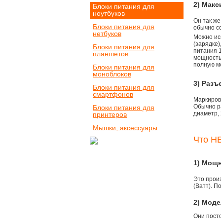
2) Мак
Блоки питания для
ноутбуков
Он так же
Блоки питания для
обычно со
нетбуков
Можно ис
(зарядке
Блоки питания для
питания 1
планшетов
мощностью
полную м
Блоки питания для
моноблоков
3) Разъ
Блоки питания для
смартфонов
Маркировк
Обычно р
Блоки питания для
диаметр, 
принтеров
Мышки, аксессуары
Что НЕ
1) Мощ
Это прои
(Ватт). П
2) Моде
Они пост