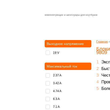
комплектующие и аксессуары для ноутбуков
Зарядные устройства с быстрой дост
доставка
оплата
Главная
-
Выходное напряжение
Блоки
9809
19 V
Экс
Максимальный ток
Быст
Чест
2.37 A
Пров
3.42 A
Боле
4.74 A
6.3 A
7.1 A