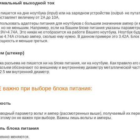
симальный выходной ток
 пишется на дне ноутбука (input) или на зарядном устройстве (output- не пута
ставляет величину от 2А до 10A.
пользовать адаптеры питания для ноутбуков с большим значением ампер (и 
), но не меньшим. Например, если на Вашем блоке питания указаны параметр
9V=4.74A. Это никак не отобразится на работе Вашего ноутбука. Ноутбук бу
 4.74А столько ампер, сколько ему нужно. В данном примере это 3.42А. Блок
ощность и меньше греться.
ем (штекер)
а разъема не пишется ни на блоке питания, ни на ноутбуке. Как правило его
азъем обозначают по внешнему и внутреннему диаметру металлической части.
2.5 мм внутренний диаметр.
 важно при выборе блока питания:
ность
зводный параметр вольт и ампер (рассмотренных выше), получаемый их пере
оэтому он не важен при выборе. Важны лишь вольты и амперы.
ль блока питания
оянно меняются.