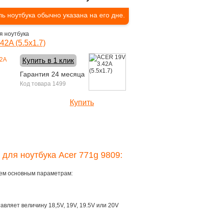
ь ноутбука обычно указана на его дне.
я ноутбука
2A (5.5x1.7)
Купить в 1 клик
Гарантия 24 месяца
Код товара 1499
Купить
1390 руб.
 для ноутбука Acer 771g 9809:
рем основным параметрам:
тавляет величину 18,5V, 19V, 19.5V или 20V