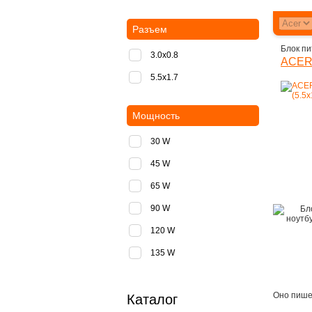
Разъем
Блок пи
3.0x0.8
ACER 
5.5х1.7
Мощность
30 W
45 W
65 W
90 W
120 W
135 W
Оно пишет
Каталог