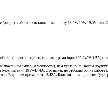
е (output) и обычно составляет величину 18,5V, 19V, 19.5V или 
ройстве (output- не путать с параметрами input 100-240V 1.5A) и
 значением ампер (и мощности), чем указано на Вашем ноутбуке
блок питания 19V=4.74A. Это никак не отобразится на работе В
но. В данном примере это 3.42А. Блок питания при этом будет 