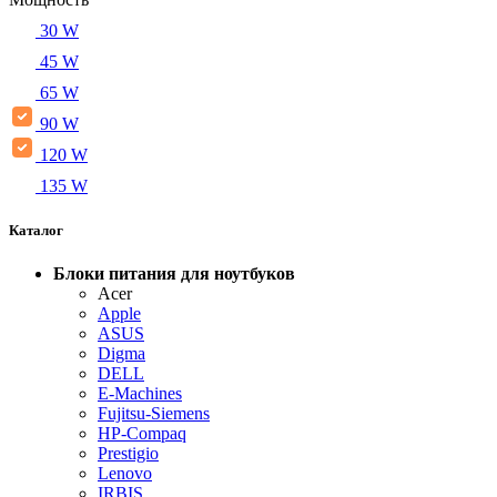
30 W
45 W
65 W
90 W
120 W
135 W
Каталог
Блоки питания для ноутбуков
Acer
Apple
ASUS
Digma
DELL
E-Machines
Fujitsu-Siemens
HP-Compaq
Prestigio
Lenovo
IRBIS