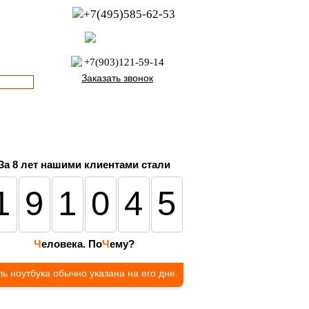
+7(495)585-62-53
пн-пт с 8:00 до 21:00
офис с 9:00 до 17:00
+7(903)121-59-14
Заказать звонок
За 8 лет нашими клиентами стали
191045
Ч
еловека. По
Ч
ему?
ь ноутбука обычно указана на его дне.