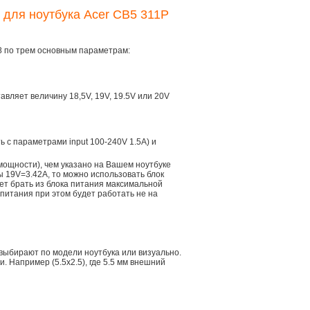
 для ноутбука Acer CB5 311P
8 по трем основным параметрам:
тавляет величину 18,5V, 19V, 19.5V или 20V
ть с параметрами input 100-240V 1.5A) и
мощности), чем указано на Вашем ноутбуке
ы 19V=3.42A, то можно использовать блок
дет брать из блока питания максимальной
 питания при этом будет работать не на
 выбирают по модели ноутбука или визуально.
 Например (5.5x2.5), где 5.5 мм внешний