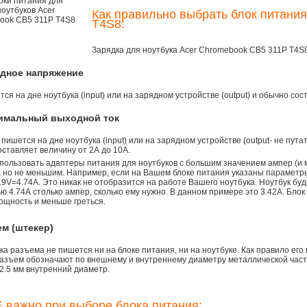
Как правильно выбрать блок питания
T4S8:
Зарядка для ноутбука Acer Chromebook CB5 311P T4S
одное напряжение
ся на дне ноутбука (input) или на зарядном устройстве (output) и обычно сос
симальный выходной ток
 пишется на дне ноутбука (input) или на зарядном устройстве (output- не пута
ставляет величину от 2А до 10A.
пользовать адаптеры питания для ноутбуков с большим значением ампер (и 
), но не меньшим. Например, если на Вашем блоке питания указаны параметр
9V=4.74A. Это никак не отобразится на работе Вашего ноутбука. Ноутбук бу
 4.74А столько ампер, сколько ему нужно. В данном примере это 3.42А. Блок
ощность и меньше греться.
ем (штекер)
а разъема не пишется ни на блоке питания, ни на ноутбуке. Как правило его
азъем обозначают по внешнему и внутреннему диаметру металлической части.
2.5 мм внутренний диаметр.
 важно при выборе блока питания: