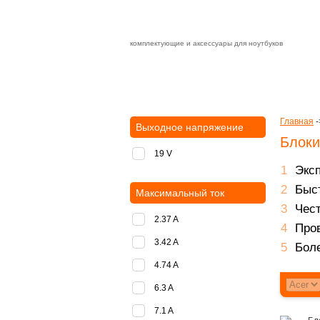
комплектующие и аксессуары для ноутбуков
Зарядные устройства с быстрой дост
доставка
оплата
Главная
-
Выходное напряжение
Блоки
19 V
Экс
Быст
Максимальный ток
Чест
2.37 A
Пров
3.42 A
Боле
4.74 A
6.3 A
7.1 A