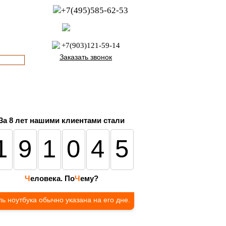
+7(495)585-62-53
пн-пт с 8:00 до 21:00
офис с 9:00 до 17:00
+7(903)121-59-14
Заказать звонок
За 8 лет нашими клиентами стали
191045
Ч
еловека. По
Ч
ему?
ь ноутбука обычно указана на его дне.