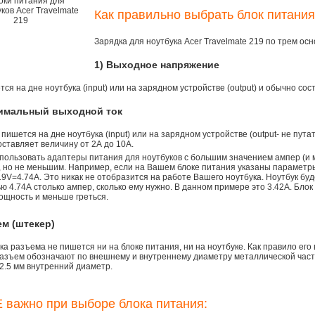
Как правильно выбрать блок питания
Зарядка для ноутбука Acer Travelmate 219 по трем о
1) Выходное напряжение
ся на дне ноутбука (input) или на зарядном устройстве (output) и обычно сос
симальный выходной ток
 пишется на дне ноутбука (input) или на зарядном устройстве (output- не пута
ставляет величину от 2А до 10A.
пользовать адаптеры питания для ноутбуков с большим значением ампер (и 
), но не меньшим. Например, если на Вашем блоке питания указаны параметр
9V=4.74A. Это никак не отобразится на работе Вашего ноутбука. Ноутбук бу
 4.74А столько ампер, сколько ему нужно. В данном примере это 3.42А. Блок
ощность и меньше греться.
ем (штекер)
а разъема не пишется ни на блоке питания, ни на ноутбуке. Как правило его
азъем обозначают по внешнему и внутреннему диаметру металлической части.
2.5 мм внутренний диаметр.
 важно при выборе блока питания: