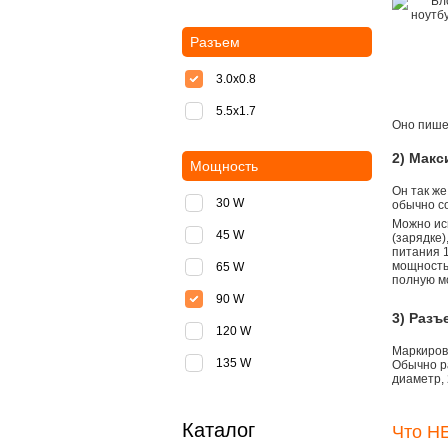
Разъем
3.0x0.8
5.5х1.7
Оно пишет
2) Мак
Мощность
Он так же
30 W
обычно со
Можно ис
45 W
(зарядке
питания 1
мощностью
65 W
полную м
90 W
3) Разъ
120 W
Маркировк
135 W
Обычно р
диаметр, 
Каталог
Что НЕ