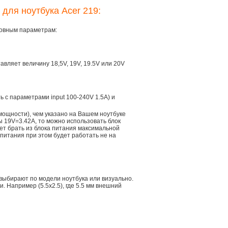
 для ноутбука Acer 219:
сновным параметрам:
тавляет величину 18,5V, 19V, 19.5V или 20V
ть с параметрами input 100-240V 1.5A) и
мощности), чем указано на Вашем ноутбуке
ы 19V=3.42A, то можно использовать блок
дет брать из блока питания максимальной
 питания при этом будет работать не на
 выбирают по модели ноутбука или визуально.
 Например (5.5x2.5), где 5.5 мм внешний