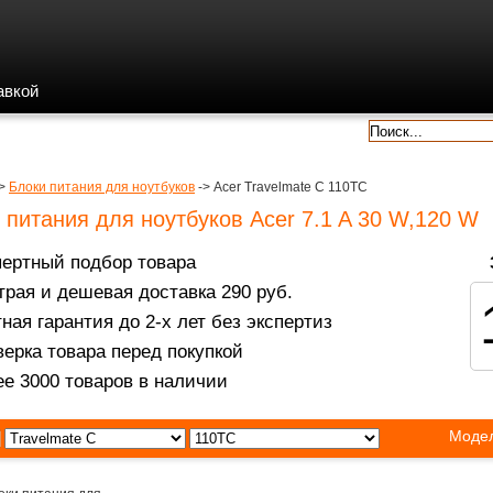
авкой
гарантии
контакты
отзывы
>
Блоки питания для ноутбуков
-> Acer Travelmate C 110TC
 питания для ноутбуков Acer 7.1 A 30 W,120 W
пертный подбор товара
рая и дешевая доставка 290 руб.
ная гарантия до 2-х лет без экспертиз
ерка товара перед покупкой
е 3000 товаров в наличии
Модел