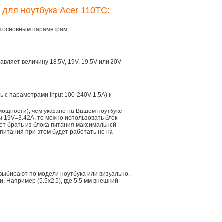
 для ноутбука Acer 110TC:
ем основным параметрам:
тавляет величину 18,5V, 19V, 19.5V или 20V
ть с параметрами input 100-240V 1.5A) и
мощности), чем указано на Вашем ноутбуке
ы 19V=3.42A, то можно использовать блок
дет брать из блока питания максимальной
 питания при этом будет работать не на
 выбирают по модели ноутбука или визуально.
 Например (5.5x2.5), где 5.5 мм внешний