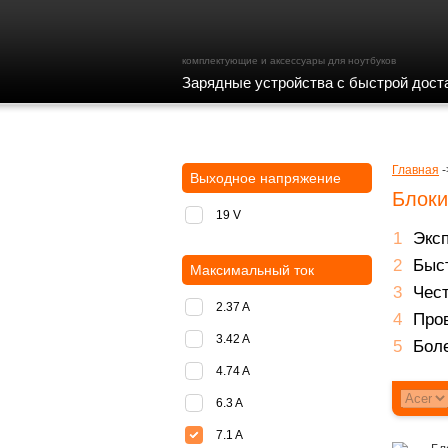
комплектующие и аксессуары для ноутбуков
Зарядные устройства с быстрой дост
доставка
оплата
Главная
-
Выходное напряжение
Блоки
19 V
Экс
Быст
Максимальный ток
Чест
2.37 A
Пров
3.42 A
Боле
4.74 A
6.3 A
7.1 A