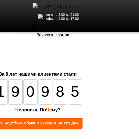
+7(495)585-62-53
пн-пт с 8:00 до 21:00
офис с 9:00 до 17:00
+7(903)121-59-14
Заказать звонок
За 8 лет нашими клиентами стали
190985
Ч
еловека. По
Ч
ему?
ь ноутбука обычно указана на его дне.