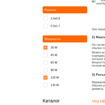
Разъем
3.0x0.8
5.5х1.7
Оно пишет
2) Мак
Мощность
Он так же
30 W
обычно со
Можно ис
45 W
(зарядке
питания 1
мощностью
65 W
полную м
90 W
3) Разъ
120 W
Маркировк
135 W
Обычно р
диаметр, 
Каталог
Что НЕ