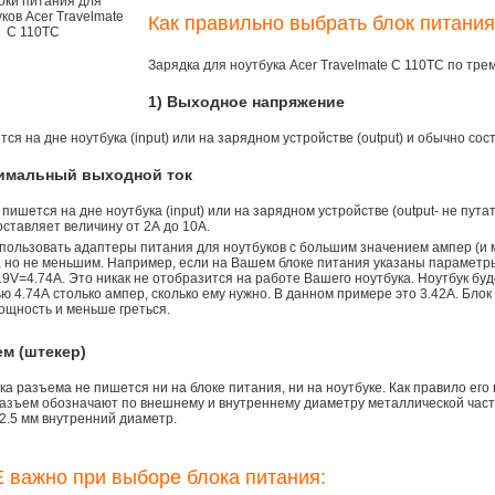
Как правильно выбрать блок питания
Зарядка для ноутбука Acer Travelmate C 110TC по тр
1) Выходное напряжение
ся на дне ноутбука (input) или на зарядном устройстве (output) и обычно сос
симальный выходной ток
 пишется на дне ноутбука (input) или на зарядном устройстве (output- не пута
ставляет величину от 2А до 10A.
пользовать адаптеры питания для ноутбуков с большим значением ампер (и 
), но не меньшим. Например, если на Вашем блоке питания указаны параметр
9V=4.74A. Это никак не отобразится на работе Вашего ноутбука. Ноутбук бу
 4.74А столько ампер, сколько ему нужно. В данном примере это 3.42А. Блок
ощность и меньше греться.
ем (штекер)
а разъема не пишется ни на блоке питания, ни на ноутбуке. Как правило его
азъем обозначают по внешнему и внутреннему диаметру металлической части.
2.5 мм внутренний диаметр.
 важно при выборе блока питания: