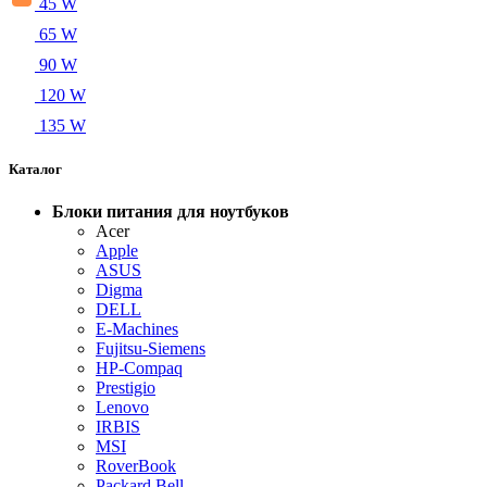
45 W
65 W
90 W
120 W
135 W
Каталог
Блоки питания для ноутбуков
Acer
Apple
ASUS
Digma
DELL
E-Machines
Fujitsu-Siemens
HP-Compaq
Prestigio
Lenovo
IRBIS
MSI
RoverBook
Packard Bell