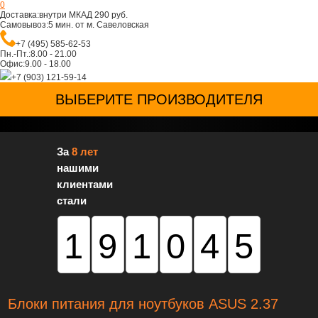
0
Доставка:
внутри МКАД 290 руб.
Самовывоз:
5 мин. от м. Савеловская
+7 (495) 585-62-53
Пн.-Пт.:
8.00 - 21.00
Офис:
9.00 - 18.00
+7 (903) 121-59-14
ВЫБЕРИТЕ ПРОИЗВОДИТЕЛЯ
За
8 лет
нашими
клиентами
стали
191045
Блоки питания для ноутбуков ASUS 2.37