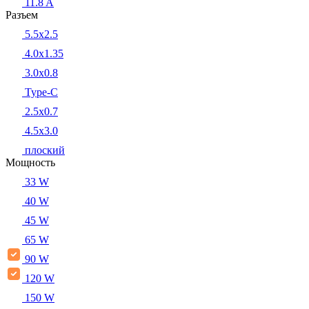
11.8 A
Разъем
5.5x2.5
4.0x1.35
3.0x0.8
Type-C
2.5x0.7
4.5x3.0
плоский
Мощность
33 W
40 W
45 W
65 W
90 W
120 W
150 W