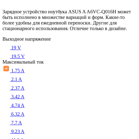
Зарядное устройство ноутбука ASUS A A6VC-Q016H может
быть исполнено в множестве вариаций и форм. Какие-то
более удобны для ежедневной переноски. Другие для
стационарного использования. Отличие только в дизайне.
Выходное напряжение
19 V
19.5 V
Максимальный ток
1.75 A
2.1 A
2.37 A
3.42 A
4.74 A
6.32 A
7.7 A
9.23 A