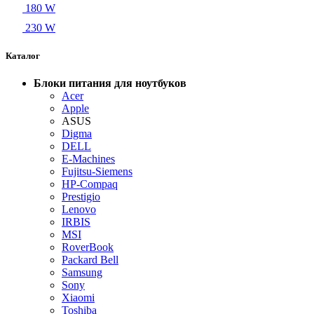
180 W
230 W
Каталог
Блоки питания для ноутбуков
Acer
Apple
ASUS
Digma
DELL
E-Machines
Fujitsu-Siemens
HP-Compaq
Prestigio
Lenovo
IRBIS
MSI
RoverBook
Packard Bell
Samsung
Sony
Xiaomi
Toshiba