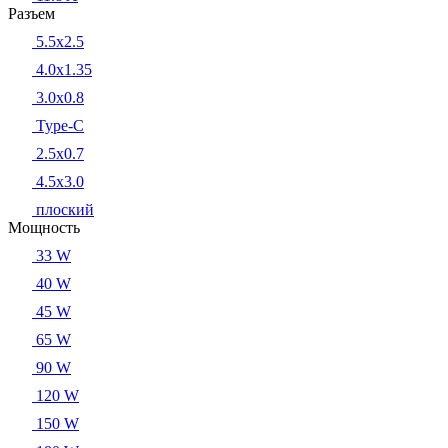
Разъем
5.5x2.5
4.0x1.35
3.0x0.8
Type-C
2.5x0.7
4.5x3.0
плоский
Мощность
33 W
40 W
45 W
65 W
90 W
120 W
150 W