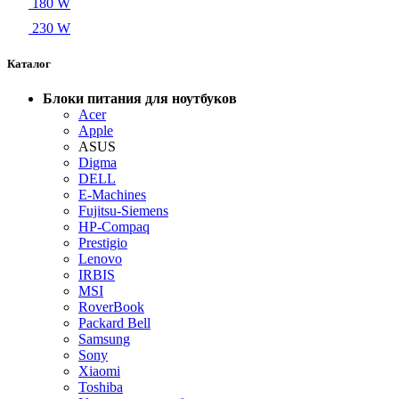
180 W
230 W
Каталог
Блоки питания для ноутбуков
Acer
Apple
ASUS
Digma
DELL
E-Machines
Fujitsu-Siemens
HP-Compaq
Prestigio
Lenovo
IRBIS
MSI
RoverBook
Packard Bell
Samsung
Sony
Xiaomi
Toshiba