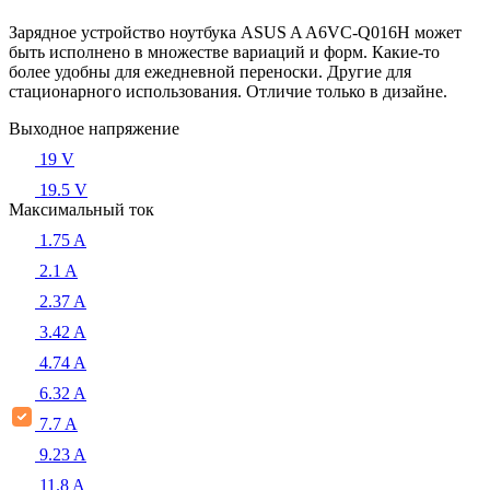
Зарядное устройство ноутбука ASUS A A6VC-Q016H может
быть исполнено в множестве вариаций и форм. Какие-то
более удобны для ежедневной переноски. Другие для
стационарного использования. Отличие только в дизайне.
Выходное напряжение
19 V
19.5 V
Максимальный ток
1.75 A
2.1 A
2.37 A
3.42 A
4.74 A
6.32 A
7.7 A
9.23 A
11.8 A