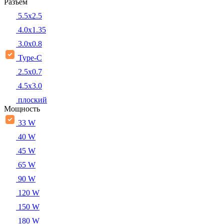
Разъем
5.5x2.5
4.0x1.35
3.0x0.8
Type-C
2.5x0.7
4.5x3.0
плоский
Мощность
33 W
40 W
45 W
65 W
90 W
120 W
150 W
180 W