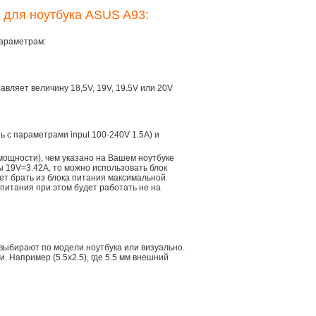
 для ноутбука ASUS A93:
параметрам:
тавляет величину 18,5V, 19V, 19.5V или 20V
ть с параметрами input 100-240V 1.5A) и
мощности), чем указано на Вашем ноутбуке
ы 19V=3.42A, то можно использовать блок
дет брать из блока питания максимальной
 питания при этом будет работать не на
 выбирают по модели ноутбука или визуально.
 Например (5.5x2.5), где 5.5 мм внешний