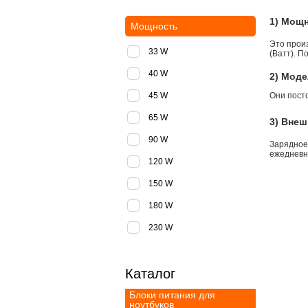
1) Мощ
Мощность
Это прои
33 W
(Ватт). П
40 W
2) Моде
45 W
Они пост
65 W
3) Внеш
90 W
Зарядное
ежедневно
120 W
150 W
180 W
230 W
Каталог
Блоки питания для
ноутбуков