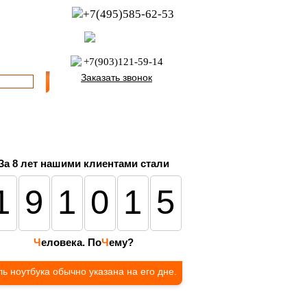
+7(495)585-62-53
пн-пт с 8:00 до 21:00
офис с 9:00 до 17:00
+7(903)121-59-14
Заказать звонок
За 8 лет нашими клиентами стали
191015
Ч
еловека. По
Ч
ему?
ь ноутбука обычно указана на его дне.