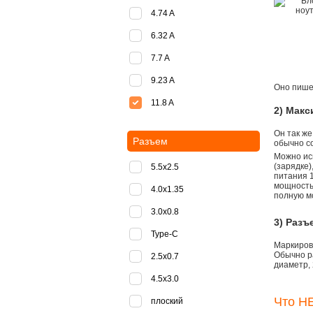
4.74 A
6.32 A
7.7 A
9.23 A
Оно пишет
11.8 A
2) Мак
Он так же
Разъем
обычно со
Можно ис
(зарядке
5.5x2.5
питания 1
мощностью
4.0x1.35
полную м
3.0x0.8
3) Разъ
Type-C
Маркировк
Обычно р
2.5x0.7
диаметр, 
4.5x3.0
Что НЕ
плоский