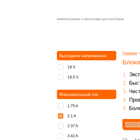
комплектующие и аксессуары для ноутбуков
Зарядные устройства с быстрой дост
доставка
оплата
Главная
-
Выходное напряжение
Блоки
19 V
Экс
19.5 V
Быст
Чест
Максимальный ток
Пров
1.75 A
Боле
2.1 A
2.37 A
3.42 A