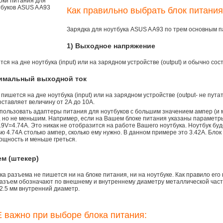
Как правильно выбрать блок питания
Зарядка для ноутбука ASUS A A93 по трем основным 
1) Выходное напряжение
ся на дне ноутбука (input) или на зарядном устройстве (output) и обычно сос
симальный выходной ток
 пишется на дне ноутбука (input) или на зарядном устройстве (output- не пута
ставляет величину от 2А до 10A.
пользовать адаптеры питания для ноутбуков с большим значением ампер (и 
), но не меньшим. Например, если на Вашем блоке питания указаны параметр
9V=4.74A. Это никак не отобразится на работе Вашего ноутбука. Ноутбук бу
 4.74А столько ампер, сколько ему нужно. В данном примере это 3.42А. Блок
ощность и меньше греться.
ем (штекер)
а разъема не пишется ни на блоке питания, ни на ноутбуке. Как правило его
азъем обозначают по внешнему и внутреннему диаметру металлической части.
2.5 мм внутренний диаметр.
 важно при выборе блока питания: