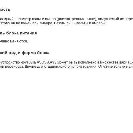
ность
зводный параметр вольт и ампер (рассмотренных выше), получаемый их пере
оэтому он не важен при выборе. Важны лишь вольты и амперы.
ль блока питания
оянно меняются.
ний вид и форма блока
 устройство ноутбука ASUS A A93 может быть исполнено в множестве вариаци
й переноски. Другие для стационарного использования. Отличие только в ди