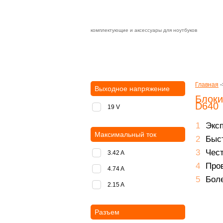
комплектующие и аксессуары для ноутбуков
Зарядные устройства с быстрой дост
доставка
оплата
Главная
-
Выходное напряжение
Блоки
D640
19 V
Экс
Максимальный ток
Быст
Чест
3.42 A
Пров
4.74 A
Боле
2.15 A
Разъем