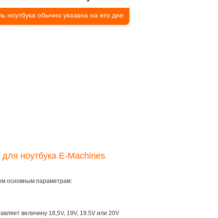
ь ноутбука обычно указана на его дне.
 для ноутбука E-Machines
рем основным параметрам:
тавляет величину 18,5V, 19V, 19.5V или 20V