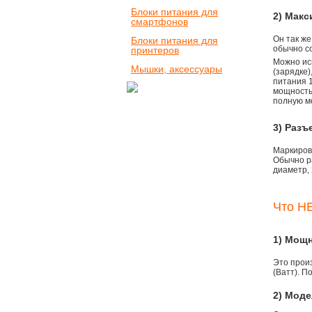
Блоки питания для
2) Мак
смартфонов
Он так же
Блоки питания для
обычно со
принтеров
Можно ис
Мышки, аксессуары
(зарядке
питания 1
мощностью
полную м
3) Разъ
Маркировк
Обычно р
диаметр, 
Что НЕ
1) Мощ
Это прои
(Ватт). П
2) Моде