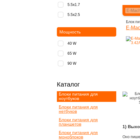
5.5x1.7
5.5x2.5
Блок пи
E-Mac
Мощность
40 W
65 W
90 W
Каталог
Блоки питания для
ноутбуков
Блоки питания для
нетбуков
Блоки питания для
планшетов
1) Вых
Блоки питания для
моноблоков
Оно пишет