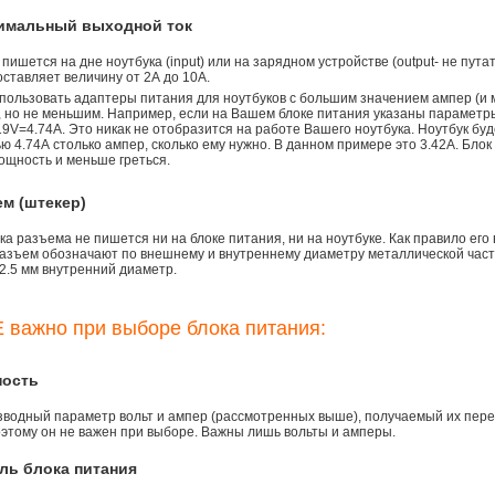
симальный выходной ток
 пишется на дне ноутбука (input) или на зарядном устройстве (output- не пута
ставляет величину от 2А до 10A.
пользовать адаптеры питания для ноутбуков с большим значением ампер (и 
), но не меньшим. Например, если на Вашем блоке питания указаны параметр
9V=4.74A. Это никак не отобразится на работе Вашего ноутбука. Ноутбук бу
 4.74А столько ампер, сколько ему нужно. В данном примере это 3.42А. Блок
ощность и меньше греться.
ем (штекер)
а разъема не пишется ни на блоке питания, ни на ноутбуке. Как правило его
азъем обозначают по внешнему и внутреннему диаметру металлической части.
2.5 мм внутренний диаметр.
 важно при выборе блока питания:
ность
зводный параметр вольт и ампер (рассмотренных выше), получаемый их пере
оэтому он не важен при выборе. Важны лишь вольты и амперы.
ль блока питания