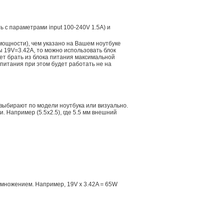
ть с параметрами input 100-240V 1.5A) и
мощности), чем указано на Вашем ноутбуке
ы 19V=3.42A, то можно использовать блок
дет брать из блока питания максимальной
 питания при этом будет работать не на
 выбирают по модели ноутбука или визуально.
 Например (5.5x2.5), где 5.5 мм внешний
множением. Например, 19V x 3.42A = 65W