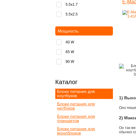
E-Mac
5.5x1.7
5.5x2.5
Мощность
40 W
65 W
90 W
Каталог
Блоки питания для
ноутбуков
1) Вых
Блоки питания для
нетбуков
Оно пишет
Блоки питания для
2) Мак
планшетов
Он так же
Блоки питания для
обычно со
моноблоков