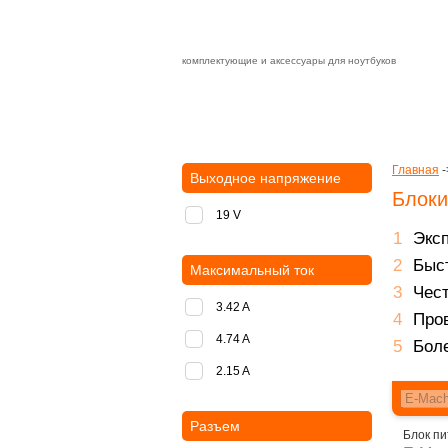
комплектующие и аксессуары для ноутбуков
Зарядные устройства с быстрой дост
доставка
оплата
Главная
-
Выходное напряжение
Блоки
19 V
Экс
Быст
Максимальный ток
Чест
3.42 A
Пров
4.74 A
Боле
2.15 A
Разъем
Блок пи