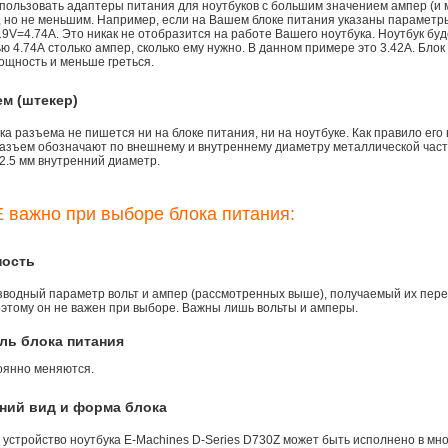
пользовать адаптеры питания для ноутбуков с большим значением ампер (и 
), но не меньшим. Например, если на Вашем блоке питания указаны параметр
9V=4.74A. Это никак не отобразится на работе Вашего ноутбука. Ноутбук бу
 4.74А столько ампер, сколько ему нужно. В данном примере это 3.42А. Блок
ощность и меньше греться.
ем (штекер)
а разъема не пишется ни на блоке питания, ни на ноутбуке. Как правило его
азъем обозначают по внешнему и внутреннему диаметру металлической части.
2.5 мм внутренний диаметр.
 важно при выборе блока питания:
ность
зводный параметр вольт и ампер (рассмотренных выше), получаемый их пере
оэтому он не важен при выборе. Важны лишь вольты и амперы.
ль блока питания
оянно меняются.
ний вид и форма блока
 устройство ноутбука E-Machines D-Series D730Z может быть исполнено в мн