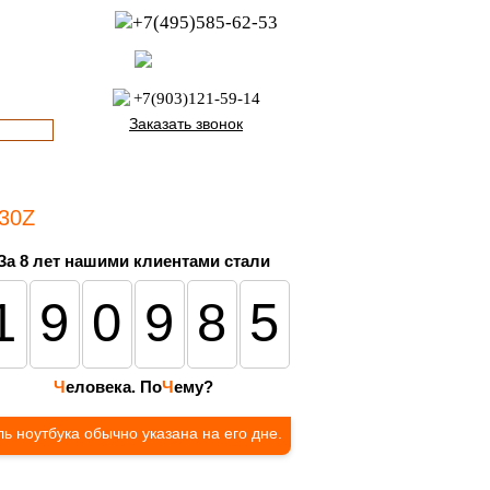
+7(495)585-62-53
пн-пт с 8:00 до 21:00
офис с 9:00 до 17:00
+7(903)121-59-14
Заказать звонок
730Z
За 8 лет нашими клиентами стали
190985
Ч
еловека. По
Ч
ему?
ь ноутбука обычно указана на его дне.