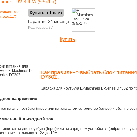
hines 19V 3.42A (5.5x1.7)
Купить в 1 клик
Гарантия 24 месяца
Код товара 37
Купить
1400 руб.
Как правильно выбрать блок питания
D730Z:
Зарядка для ноутбука E-Machines D-Series D730Z по 
одное напряжение
ся на дне ноутбука (input) или на зарядном устройстве (output) и обычно сос
симальный выходной ток
 пишется на дне ноутбука (input) или на зарядном устройстве (output- не пута
ставляет величину от 2А до 10A.