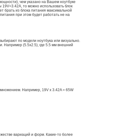
мощности), чем указано на Вашем ноутбуке
ы 19V=3.42A, то можно использовать блок
дет брать из блока питания максимальной
 питания при этом будет работать не на
 выбирают по модели ноутбука или визуально.
 Например (5.5x2.5), где 5.5 мм внешний
множением. Например, 19V x 3.42A = 65W
ожестве вариаций и форм. Какие-то более