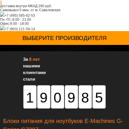
0
Доставка:
внутри МКАД 290 руб.
Самовывоз:
5 мин. от м. Савеловская
+7 (495) 585-62-53
Пн.-Пт.:
8.00 - 21.00
Офис:
9.00 - 18.00
+7 (903) 121-59-14
ВЫБЕРИТЕ ПРОИЗВОДИТЕЛЯ
За
8 лет
нашими
клиентами
стали
190985
Блоки питания для ноутбуков E-Machines G-