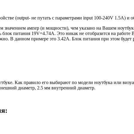
ройстве (output- не путать с параметрами input 100-240V 1.5A) и
 значением ампер (и мощности), чем указано на Вашем ноутбуке
блок питания 19V=4.74A. Это никак не отобразится на работе В
но. В данном примере это 3.42А. Блок питания при этом будет 
оутбуке. Как правило его выбирают по модели ноутбука или виз
 внешний диаметр, 2.5 мм внутренний диаметр.
ия: