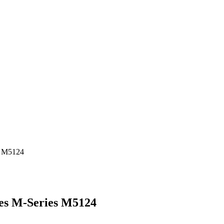
s M5124
es M-Series M5124