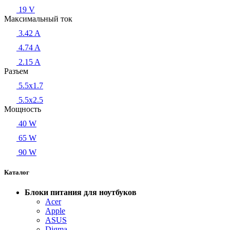
19 V
Максимальный ток
3.42 A
4.74 A
2.15 A
Разъем
5.5x1.7
5.5x2.5
Мощность
40 W
65 W
90 W
Каталог
Блоки питания для ноутбуков
Acer
Apple
ASUS
Digma