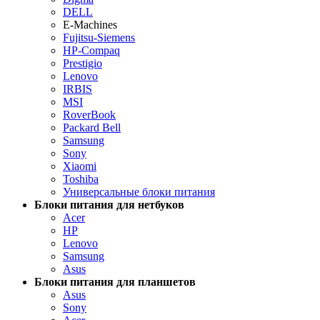
DELL
E-Machines
Fujitsu-Siemens
HP-Compaq
Prestigio
Lenovo
IRBIS
MSI
RoverBook
Packard Bell
Samsung
Sony
Xiaomi
Toshiba
Универсальные блоки питания
Блоки питания для нетбуков
Acer
HP
Lenovo
Samsung
Asus
Блоки питания для планшетов
Asus
Sony