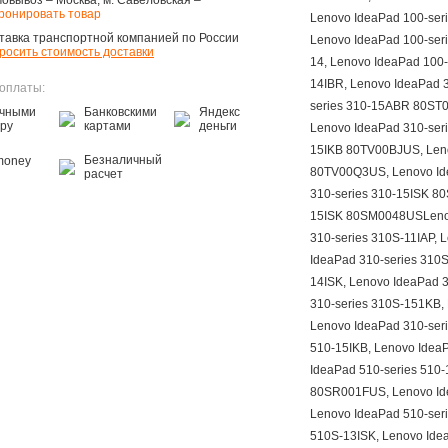
овывоз – Москва, м. Савеловская –
ронировать товар
Lenovo IdeaPad 100-seri
тавка транспортной компанией по России
Lenovo IdeaPad 100-seri
росить стоимость доставки
14, Lenovo IdeaPad 100-
14IBR, Lenovo IdeaPad 
оплаты:
series 310-15ABR 80ST0
чными
Банковскими
Яндекс
еру
картами
деньги
Lenovo IdeaPad 310-seri
15IKB 80TV00BJUS, Leno
Безналичный
oney
80TV00Q3US, Lenovo Ide
расчет
310-series 310-15ISK 8
15ISK 80SM0048USLenov
310-series 310S-11IAP, 
IdeaPad 310-series 310S
14ISK, Lenovo IdeaPad 3
310-series 310S-151KB,
Lenovo IdeaPad 310-seri
510-15IKB, Lenovo Idea
IdeaPad 510-series 510-
80SR001FUS, Lenovo Id
Lenovo IdeaPad 510-seri
510S-13ISK, Lenovo Ide