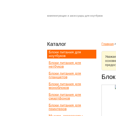
комплектующие и аксессуары для ноутбуков
Зарядные устройства с быстрой дост
доставка
оплата
Каталог
Главная
-
Блоки питания для
ноутбуков
Уважае
основн
Блоки питания для
предос
нетбуков
Мы раб
Блоки питания для
Блок
наилуч
планшетов
Блоки питания для
моноблоков
Блоки питания для
смартфонов
Блоки питания для
принтеров
Мышки, аксессуары