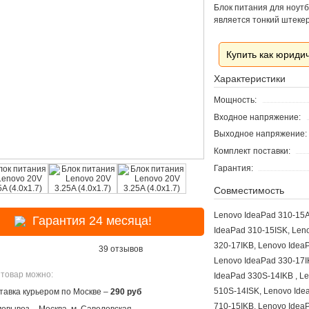
Блок питания для ноут
является тонкий штеке
Купить как юриди
Характеристики
Мощность:
Входное напряжение:
Выходное напряжение:
Комплект поставки:
Гарантия:
Совместимость
Lenovo IdeaPad 310-15A
Гарантия 24 месяца!
IdeaPad 310-15ISK, Len
320-17IKB, Lenovo Idea
39 отзывов
Lenovo IdeaPad 330-17I
 товар можно:
IdeaPad 330S-14IKB , L
510S-14ISK, Lenovo Idea
тавка курьером по Москве –
290 руб
710-15IKB, Lenovo Idea