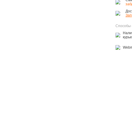
Сам
заб
Дос
Зап
Способы 
Нали
курь
Webm