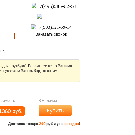
+7(495)585-62-53
пн-пт с 8:00 до 21:00
офис с 9:00 до 17:00
+7(903)121-59-14
Заказать звонок
1.7)
о для ноутбука". Вероятнее всего Вашими
Мы уважаем Ваш выбор, но хотим
омпанию Вы получите продукцию
дит проверку на работоспособность.
тоимость
В Наличии
Купить
1360 руб.
Доставка товара
290
руб и уже
сегодня
!