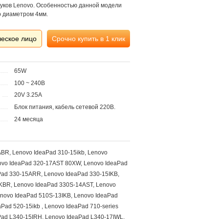
буков Lenovo. Особенностью данной модели
р диаметром 4мм.
ческое лицо
Срочно купить в 1 клик
65W
100 ~ 240В
20V 3.25A
Блок питания, кабель сетевой 220В.
24 месяца
BR, Lenovo IdeaPad 310-15ikb, Lenovo
ovo IdeaPad 320-17AST 80XW, Lenovo IdeaPad
Pad 330-15ARR, Lenovo IdeaPad 330-15IKB,
KBR, Lenovo IdeaPad 330S-14AST, Lenovo
enovo IdeaPad 510S-13IKB, Lenovo IdeaPad
Pad 520-15ikb , Lenovo IdeaPad 710-series
Pad L340-15IRH, Lenovo IdeaPad L340-17IWL,