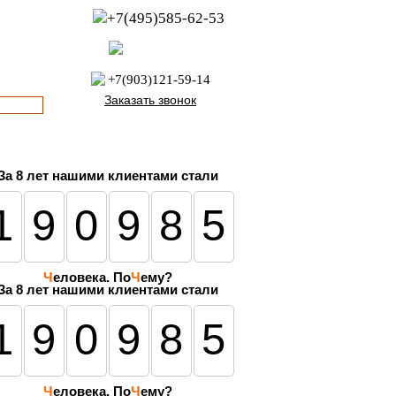
+7(495)585-62-53
пн-пт с 8:00 до 21:00
офис с 9:00 до 17:00
+7(903)121-59-14
Заказать звонок
За
8 лет
нашими клиентами стали
190985
Ч
еловека. По
Ч
ему?
За 8 лет нашими клиентами стали
190985
Ч
еловека. По
Ч
ему?