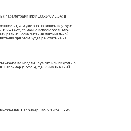
ть с параметрами input 100-240V 1.5A) и
мощности), чем указано на Вашем ноутбуке
ы 19V=3.42A, то можно использовать блок
дет брать из блока питания максимальной
 питания при этом будет работать не на
 выбирают по модели ноутбука или визуально.
 Например (5.5x2.5), где 5.5 мм внешний
множением. Например, 19V x 3.42A = 65W