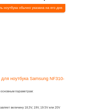
ь ноутбука обычно указана на его дне.
я для ноутбука Samsung NF310-
м основным параметрам:
тавляет величину 18,5V, 19V, 19.5V или 20V