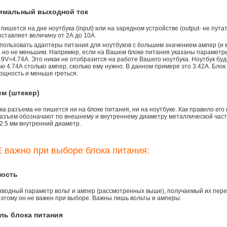
симальный выходной ток
 пишется на дне ноутбука (input) или на зарядном устройстве (output- не пута
ставляет величину от 2А до 10A.
пользовать адаптеры питания для ноутбуков с большим значением ампер (и 
), но не меньшим. Например, если на Вашем блоке питания указаны параметр
9V=4.74A. Это никак не отобразится на работе Вашего ноутбука. Ноутбук бу
 4.74А столько ампер, сколько ему нужно. В данном примере это 3.42А. Блок
ощность и меньше греться.
ем (штекер)
а разъема не пишется ни на блоке питания, ни на ноутбуке. Как правило его
азъем обозначают по внешнему и внутреннему диаметру металлической части.
2.5 мм внутренний диаметр.
 важно при выборе блока питания:
ность
зводный параметр вольт и ампер (рассмотренных выше), получаемый их пере
оэтому он не важен при выборе. Важны лишь вольты и амперы.
ль блока питания