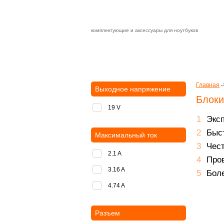
комплектующие и аксессуары для ноутбуков
Зарядные устройства с быстрой дост
доставка
оплата
Главная
-
Выходное напряжение
Блоки
19 V
Экс
Быст
Максимальный ток
Чест
2.1 A
Пров
3.16 A
Боле
4.74 A
Разъем