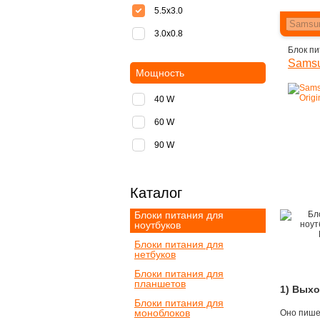
5.5x3.0
3.0x0.8
Блок пи
Samsu
Мощность
40 W
60 W
90 W
Каталог
Блоки питания для
ноутбуков
Блоки питания для
нетбуков
Блоки питания для
планшетов
1) Вых
Блоки питания для
моноблоков
Оно пишет