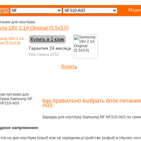
Модел
тания для ноутбука
ng 19V 2.1A Original (5.5x3.0)
Купить в 1 клик
Гарантия 24 месяца
Код товара 1552
Купить
1430 руб.
Как правильно выбрать блок питани
A03:
Зарядка для ноутбука Samsung NF NF310-A03 по тре
одное напряжение
ся на дне ноутбука (input) или на зарядном устройстве (output) и обычно сос