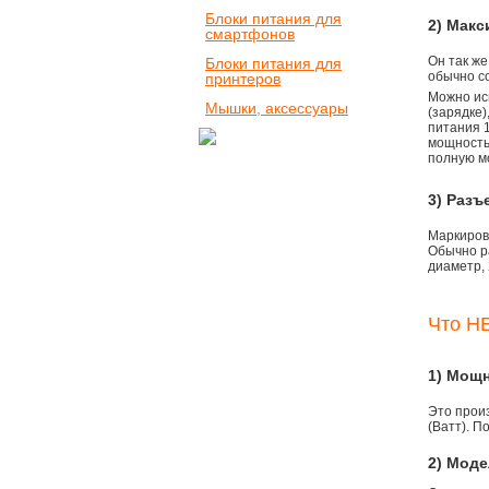
Блоки питания для
2) Мак
смартфонов
Он так же
Блоки питания для
обычно со
принтеров
Можно ис
Мышки, аксессуары
(зарядке
питания 1
мощностью
полную м
3) Разъ
Маркировк
Обычно р
диаметр, 
Что НЕ
1) Мощ
Это прои
(Ватт). П
2) Моде