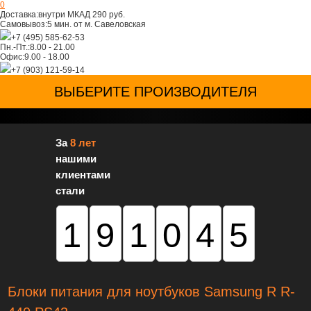
0
Доставка:
внутри МКАД 290 руб.
Самовывоз:
5 мин. от м. Савеловская
+7 (495) 585-62-53
Пн.-Пт.:
8.00 - 21.00
Офис:
9.00 - 18.00
+7 (903) 121-59-14
ВЫБЕРИТЕ ПРОИЗВОДИТЕЛЯ
За
8 лет
нашими
клиентами
стали
191045
Блоки питания для ноутбуков Samsung R R-